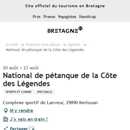
Aller
Site officiel du tourisme en Bretagne
au
contenu
Pros
Presse
Voyagistes
Handicap
principal
Accueil
Préparer mon séjour
Agenda
National de pétanque de la Côte des Légendes
20 août > 23 août
National de pétanque de la Côte
des Légendes
SPORTS ET LOISIRS
SPECTACLE
Complexe sportif de Lanveur, 29890 Kerlouan
M'y rendre
J'y vais en train !
Ajouter aux favoris
Partager