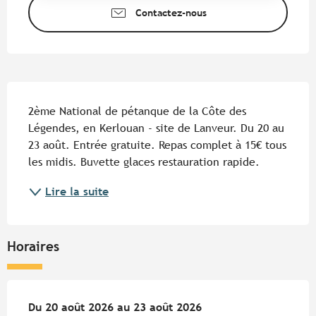
Contactez-nous
Description
2ème National de pétanque de la Côte des 
Légendes, en Kerlouan - site de Lanveur. Du 20 au 
23 août. Entrée gratuite. Repas complet à 15€ tous 
les midis. Buvette glaces restauration rapide.
Lire la suite
Horaires
Du
Du
20 août 2026
20 août 2026
au
au
23 août 2026
23 août 2026