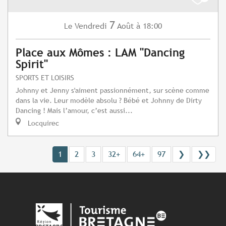
7
Vendredi
Août
à 18:00
Le
Place aux Mômes : LAM "Dancing
Spirit"
SPORTS ET LOISIRS
Johnny et Jenny s'aiment passionnément, sur scène comme
dans la vie. Leur modèle absolu ? Bébé et Johnny de Dirty
Dancing ! Mais l’amour, c’est aussi...
Locquirec
1
2
3
32+
64+
97
❯
❯❯