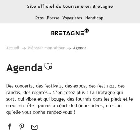
Aller
Site officiel du tourisme en Bretagne
au
contenu
Pros
Presse
Voyagistes
Handicap
principal
Accueil
Préparer mon séjour
Agenda
Agenda
Ajouter aux favoris
Des concerts, des festivals, des expos, des fest-noz, des
randos, des régates… N’en jetez plus ! La Bretagne qui
sort, qui vibre et qui bouge, des fourmis dans les pieds et le
cœur en fête, jamais à court de bonnes idées, c’est ici
qu’elle vous donne rendez-vous !