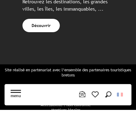
Retrouvez les destinations, les grandes
villes, les îles, les immanquables, ...
Découvrir
Site réalisé en partenariat avec l’ensemble des partenaires touristiques
bretons
Questions fréquentes
Cartes Bretagne & brochures
menu
Plan du site
Recherche
Voir les favoris
Accessibilité : non conforme
Mentions légales
Politique de confidentialité
Politique cookies
Paramètres des cookies
CGU Réservation