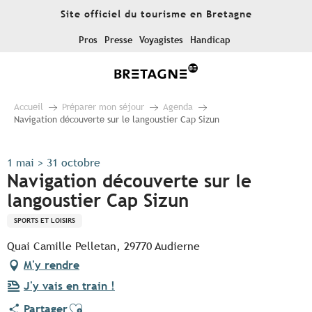
Aller
Site officiel du tourisme en Bretagne
au
contenu
Pros
Presse
Voyagistes
Handicap
principal
Accueil
Préparer mon séjour
Agenda
Navigation découverte sur le langoustier Cap Sizun
1 mai > 31 octobre
Navigation découverte sur le
langoustier Cap Sizun
SPORTS ET LOISIRS
Quai Camille Pelletan, 29770 Audierne
M'y rendre
J'y vais en train !
Ajouter aux favoris
Partager