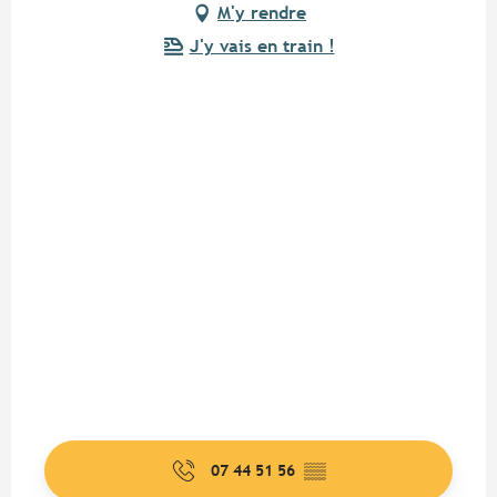
M'y rendre
J'y vais en train !
07 44 51 56
▒▒