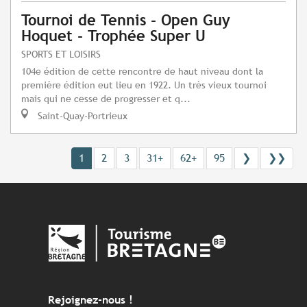
Tournoi de Tennis - Open Guy
Hoquet - Trophée Super U
SPORTS ET LOISIRS
104e édition de cette rencontre de haut niveau dont la
première édition eut lieu en 1922. Un très vieux tournoi
mais qui ne cesse de progresser et q...
Saint-Quay-Portrieux
1
2
3
31+
62+
95
❯
❯❯
Rejoignez-nous !