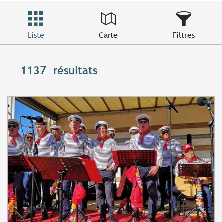
Liste
Carte
Filtres
1137
résultats