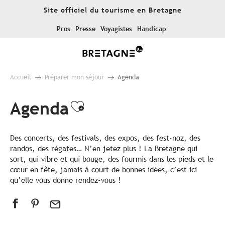
Aller
Site officiel du tourisme en Bretagne
au
contenu
Pros
Presse
Voyagistes
Handicap
principal
Accueil
Préparer mon séjour
Agenda
Agenda
Ajouter aux favoris
Des concerts, des festivals, des expos, des fest-noz, des
randos, des régates… N’en jetez plus ! La Bretagne qui
sort, qui vibre et qui bouge, des fourmis dans les pieds et le
cœur en fête, jamais à court de bonnes idées, c’est ici
qu’elle vous donne rendez-vous !