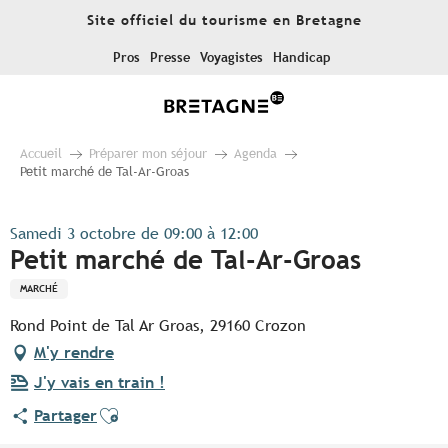
Aller
Site officiel du tourisme en Bretagne
au
contenu
Pros
Presse
Voyagistes
Handicap
principal
Accueil
Préparer mon séjour
Agenda
Petit marché de Tal-Ar-Groas
Samedi 3 octobre de 09:00 à 12:00
Petit marché de Tal-Ar-Groas
MARCHÉ
Rond Point de Tal Ar Groas, 29160 Crozon
M'y rendre
J'y vais en train !
Ajouter aux favoris
Partager