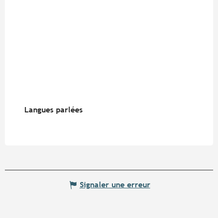
Langues parlées
Langues parlées
Signaler une erreur