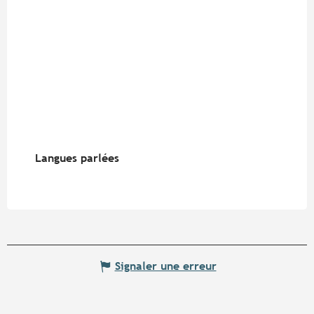
Langues parlées
Langues parlées
Signaler une erreur