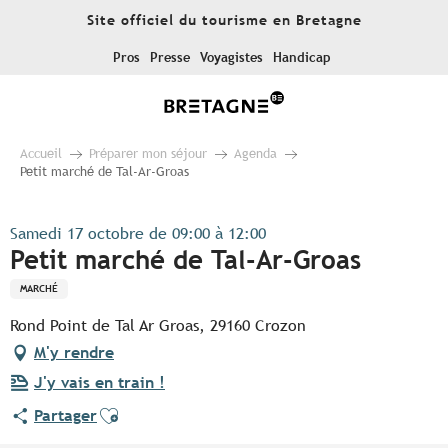
Aller
Site officiel du tourisme en Bretagne
au
contenu
Pros
Presse
Voyagistes
Handicap
principal
Accueil
Préparer mon séjour
Agenda
Petit marché de Tal-Ar-Groas
Samedi 17 octobre de 09:00 à 12:00
Petit marché de Tal-Ar-Groas
MARCHÉ
Rond Point de Tal Ar Groas, 29160 Crozon
M'y rendre
J'y vais en train !
Ajouter aux favoris
Partager