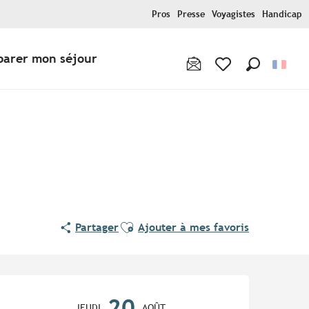
Pros
Presse
Voyagistes
Handicap
parer mon séjour
Recherche
Voir les favoris
Ajouter aux favoris
Partager
Ajouter à mes favoris
Ouverture et coordonnées
20
JEUDI
AOÛT