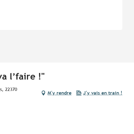
 l’faire !"
s, 22370
M'y rendre
J'y vais en train !