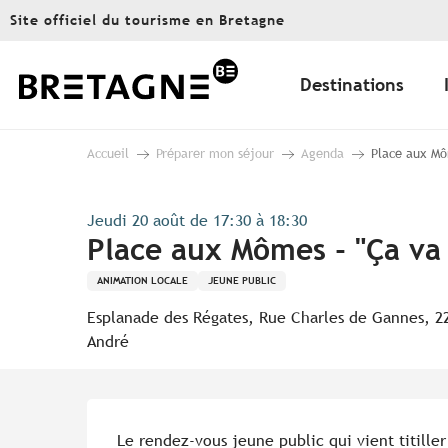
Aller
Site officiel du tourisme en Bretagne
au
contenu
principal
Destinations
Accueil
Préparer mon séjour
Agenda
Place aux Môm
Jeudi 20 août de 17:30 à 18:30
Place aux Mômes - "Ça va l
ANIMATION LOCALE
JEUNE PUBLIC
Esplanade des Régates, Rue Charles de Gannes, 2
André
Description
Le rendez-vous jeune public qui vient titille