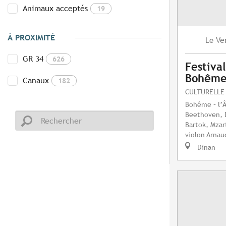
Animaux acceptés
19
À PROXIMITÉ
Ve
Le
GR 34
626
Festival
Bohême 
Canaux
182
CULTURELLE
Bohême – l’Â
Beethoven, 
Bartok, Mzar
violon Arnaud
Dinan