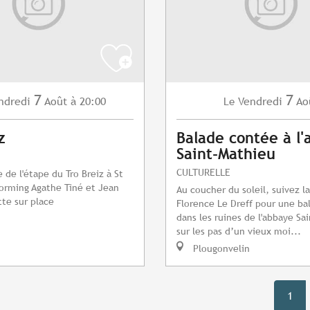
7
7
ndredi
Août
à 20:00
Vendredi
Ao
Le
z
Balade contée à l
Saint-Mathieu
CULTURELLE
 de l'étape du Tro Breiz à St
torming Agathe Tiné et Jean
Au coucher du soleil, suivez l
te sur place
Florence Le Dreff pour une ba
dans les ruines de l'abbaye Sa
sur les pas d’un vieux moi...
Plougonvelin
1