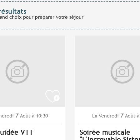
résultats
rand choix pour préparer votre séjour
7
7
ndredi
Août
à 10:30
Vendredi
Août
à
Le
Guidée VTT
Soirée musicale
"L'Incroyable Siste