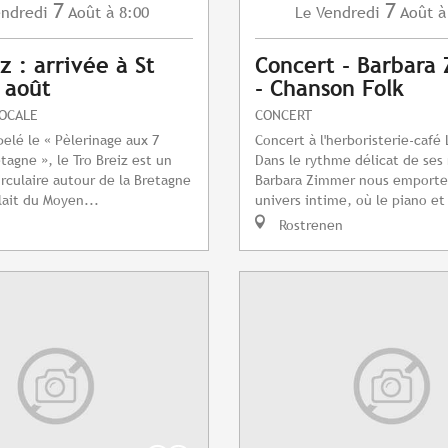
7
7
ndredi
Août
à 8:00
Vendredi
Août
à
Le
z : arrivée à St
Concert - Barbara
7 août
- Chanson Folk
LOCALE
CONCERT
pelé le « Pèlerinage aux 7
Concert à l'herboristerie-café
tagne », le Tro Breiz est un
Dans le rythme délicat de ses
irculaire autour de la Bretagne
Barbara Zimmer nous emporte
lait du Moyen...
univers intime, où le piano et 
Rostrenen