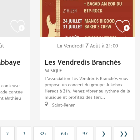
7
ût
Vendredi
Août
à 21:00
Le
'abbaye
Les Vendredis Branchés
MUSIQUE
L’association Les Vendredis Branchés vous
propose un concert du groupe Jukebox
a conteuse
Hereos à 21h. Venez vibrer au rythme de la
lade contée
musique et profitez des terr...
int Mathieu
Saint-Renan
2
3
32+
64+
97
❯
❯❯