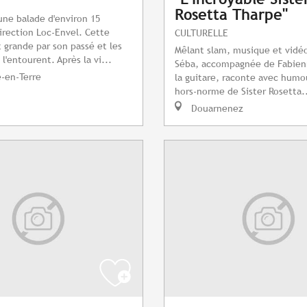
Rosetta Tharpe"
une balade d'environ 15
irection Loc-Envel. Cette
CULTURELLE
grande par son passé et les
Mêlant slam, musique et vidéo
l'entourent. Après la vi...
Séba, accompagnée de Fabien
e-en-Terre
la guitare, raconte avec humou
hors-norme de Sister Rosetta.
Douarnenez