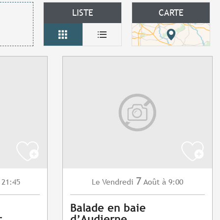
LISTE
CARTE
7
 21:45
Vendredi
Août
à 9:00
Le
Balade en baie
r
d’Audierne