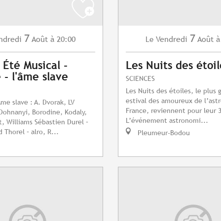
7
7
ndredi
Août
à 20:00
Vendredi
Août
à
Le
 Été Musical -
Les Nuits des étoil
- l'âme slave
SCIENCES
Les Nuits des étoiles, le plus 
estival des amoureux de l’as
me slave : A. Dvorak, LV
France, reviennent pour leur 3
Dohnanyi, Borodine, Kodaly,
L’événement astronomi...
t, Williams Sébastien Durel –
 Thorel – alro, R...
Pleumeur-Bodou