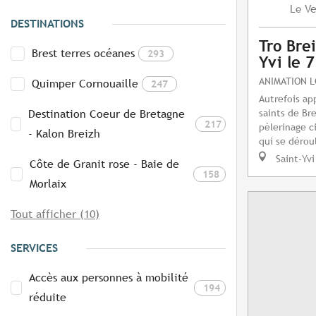
Ve
Le
DESTINATIONS
Tro Brei
Brest terres océanes
293
Yvi le 
ANIMATION 
Quimper Cornouaille
247
Autrefois ap
saints de Bre
Destination Coeur de Bretagne
217
pèlerinage c
- Kalon Breizh
qui se dérou
Saint-Yvi
Côte de Granit rose - Baie de
158
Morlaix
Tout afficher (10)
SERVICES
Accès aux personnes à mobilité
194
réduite