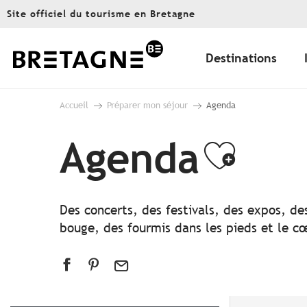
Aller
Site officiel du tourisme en Bretagne
au
contenu
principal
Destinations
Accueil
Préparer mon séjour
Agenda
Agenda
Ajout
Des concerts, des festivals, des expos, de
bouge, des fourmis dans les pieds et le cœ