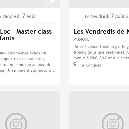
7
7
Vendredi
Août
Vendredi
Août
à
e
Le
Loc - Master class
Les Vendredis de 
fants
MUSIQUE
Dîner / concert animé par le 
Troadig (musique bretonne). A
 aux plus jeunes avec une
menus à 24 €, 30 € et à la cart
claquettes et charleston,
Aurélien Lehmann au manoir
Le Conquet
uen. Un moment sur-mesure...