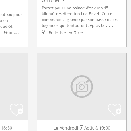
CULTURELLE
Partez pour une balade d'environ 15
kilomètres direction Loc-Envel. Cette
couteau pour
communeest grande par son passé et les
u en
légendes qui l'entourent. Après la vi...
ique et
r le mil...
Belle-Isle-en-Terre
7
 16:30
Vendredi
Août
à 19:00
Le