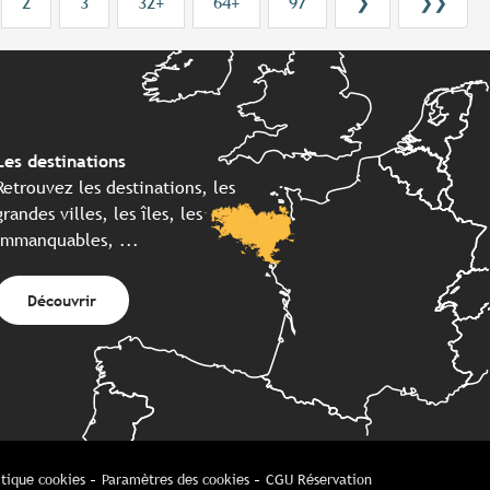
2
3
32+
64+
97
❯
❯❯
Les destinations
Retrouvez les destinations, les
grandes villes, les îles, les
immanquables, ...
Découvrir
itique cookies
Paramètres des cookies
CGU Réservation