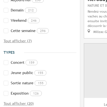
NATURE ET 
Demain
212
Rendez-vous 
vaches au ch
Weekend
246
ensuite invit
découvrir la
Cette semaine
296
Milizac-G
Tout afficher (7)
TYPES
Concert
159
Jeune public
155
Sortie nature
155
Exposition
126
Tout afficher (20)
L