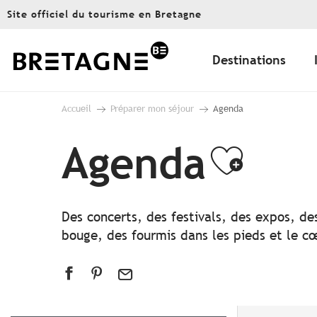
Aller
Site officiel du tourisme en Bretagne
au
contenu
principal
Destinations
Accueil
Préparer mon séjour
Agenda
Agenda
Ajout
Des concerts, des festivals, des expos, de
bouge, des fourmis dans les pieds et le cœ