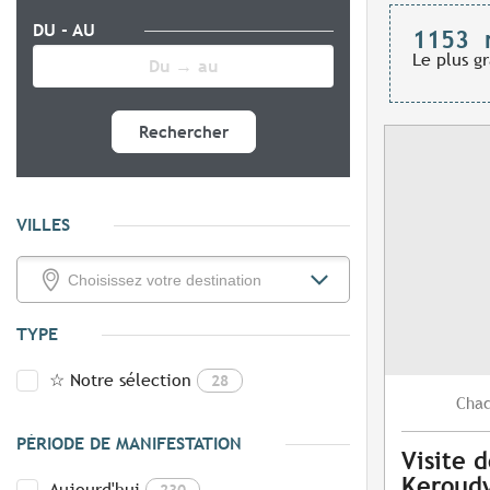
DU - AU
1153
Le plus g
Rechercher
VILLES
TYPE
☆ Notre sélection
28
Cha
PÉRIODE DE MANIFESTATION
Visite 
Keroud
Aujourd'hui
230