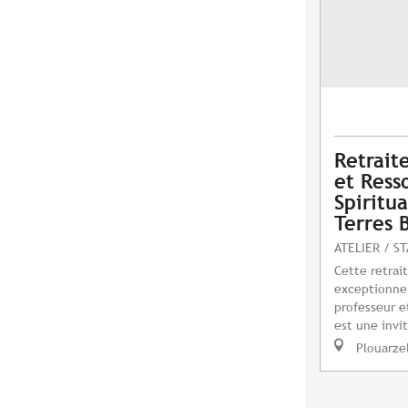
Retrait
et Ress
Spiritu
Terres 
ATELIER / S
Cette retrai
exceptionnel
professeur e
est une invit
Plouarze