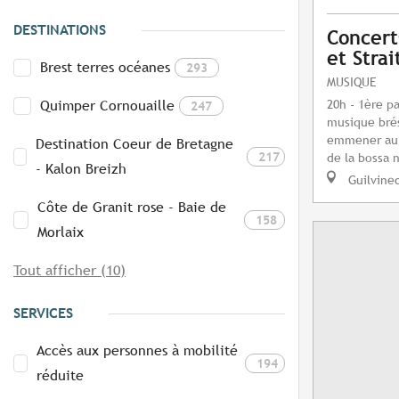
DESTINATIONS
Concerts
et Strai
Brest terres océanes
293
MUSIQUE
20h - 1ère pa
Quimper Cornouaille
247
musique brés
emmener au s
Destination Coeur de Bretagne
217
de la bossa 
- Kalon Breizh
Guilvine
Côte de Granit rose - Baie de
158
Morlaix
Tout afficher (10)
SERVICES
Accès aux personnes à mobilité
194
réduite