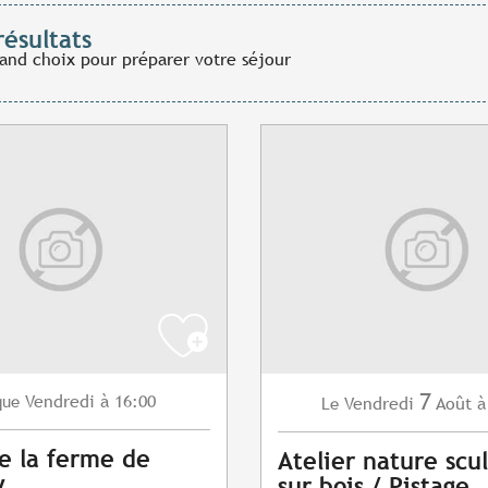
résultats
rand choix pour préparer votre séjour
7
Vendredi
à 16:00
que
Vendredi
Août
à
Le
de la ferme de
Atelier nature scu
y
sur bois / Pistage