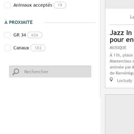
Animaux acceptés
19
L
À PROXIMITÉ
Jazz In 
GR 34
626
pour en
Canaux
MUSIQUE
182
À 11h, place
Masterclass 
animée par 
de Kervérég
Loctudy