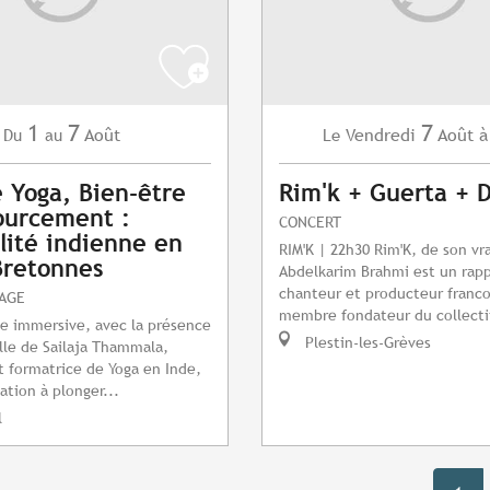
1
7
7
Août
Vendredi
Août
à
Du
au
Le
e Yoga, Bien-être
Rim'k + Guerta + 
ourcement :
CONCERT
alité indienne en
RIM'K | 22h30 Rim'K, de son vr
Bretonnes
Abdelkarim Brahmi est un rapp
chanteur et producteur franco
TAGE
membre fondateur du collectif 
te immersive, avec la présence
Plestin-les-Grèves
le de Sailaja Thammala,
t formatrice de Yoga en Inde,
ation à plonger...
l