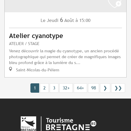
6
Jeudi
Août
à 15:00
Le
Atelier cyanotype
ATELIER / STAGE
Venez découvrir la magie du cyanotype, un ancien procédé
photographique qui permet de créer de magnifiques images
bleu profond grâce à la lumière du s...
Saint-Nicolas-du-Pélem
1
2
3
32+
64+
98
❯
❯❯