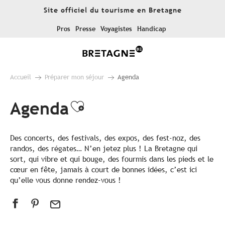
Aller
Site officiel du tourisme en Bretagne
au
contenu
Pros
Presse
Voyagistes
Handicap
principal
Accueil
Préparer mon séjour
Agenda
Agenda
Ajouter aux favoris
Des concerts, des festivals, des expos, des fest-noz, des
randos, des régates… N’en jetez plus ! La Bretagne qui
sort, qui vibre et qui bouge, des fourmis dans les pieds et le
cœur en fête, jamais à court de bonnes idées, c’est ici
qu’elle vous donne rendez-vous !