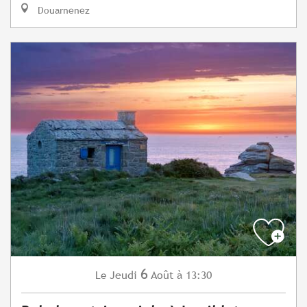
Douarnenez
6
Jeudi
Août
à 13:30
Le