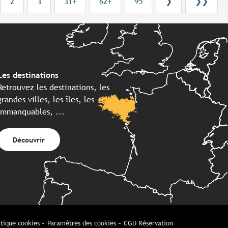
2
3
31+
62+
95
❯
❯❯
Les destinations
Retrouvez les destinations, les
grandes villes, les îles, les
immanquables, ...
Découvrir
itique cookies
Paramètres des cookies
CGU Réservation