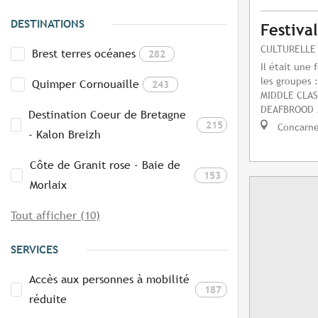
DESTINATIONS
Festiva
CULTURELLE
Brest terres océanes
282
Il était une 
les groupes
Quimper Cornouaille
243
MIDDLE CLA
DEAFBROOD /
Destination Coeur de Bretagne
215
Concarn
- Kalon Breizh
Côte de Granit rose - Baie de
153
Morlaix
Tout afficher (10)
SERVICES
Accès aux personnes à mobilité
187
réduite