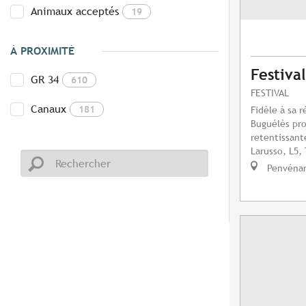
Animaux acceptés
19
À PROXIMITÉ
Festiva
GR 34
610
FESTIVAL
Canaux
181
Fidèle à sa r
Buguélès pr
retentissant
Larusso, L5, 
Penvéna