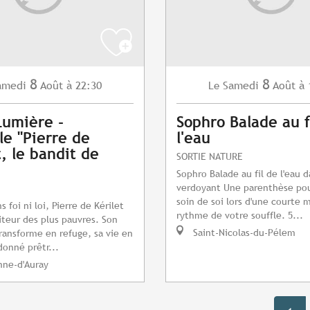
8
8
amedi
Août
à 22:30
Samedi
Août
à 
Le
Lumière -
Sophro Balade au f
le "Pierre de
l'eau
t, le bandit de
SORTIE NATURE
Sophro Balade au fil de l'eau 
verdoyant Une parenthèse po
soin de soi lors d'une courte 
foi ni loi, Pierre de Kérilet
rythme de votre souffle. 5...
iteur des plus pauvres. Son
Saint-Nicolas-du-Pélem
ransforme en refuge, sa vie en
donné prêtr...
nne-d'Auray