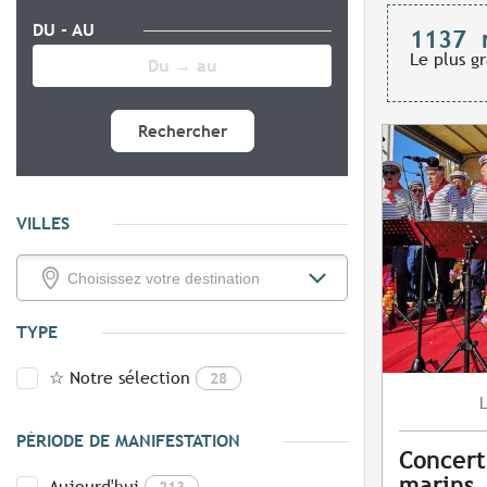
DU - AU
1137
Le plus g
Rechercher
VILLES
TYPE
☆ Notre sélection
28
PÉRIODE DE MANIFESTATION
Concert
marins
Aujourd'hui
213