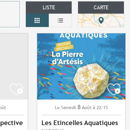
LISTE
CARTE
8
oût
Samedi
Août
à 22:15
Le
spective
Les Etincelles Aquatiques