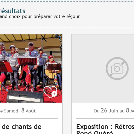
résultats
rand choix pour préparer votre séjour
8
26
8
Samedi
Août
Juin
A
Le
Du
au
 de chants de
Exposition : Rétro
René Quéré