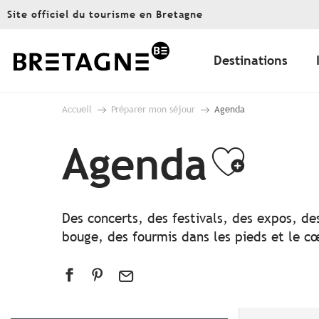
Aller
Site officiel du tourisme en Bretagne
au
contenu
principal
Destinations
Accueil
Préparer mon séjour
Agenda
Agenda
Ajout
Des concerts, des festivals, des expos, de
bouge, des fourmis dans les pieds et le cœ