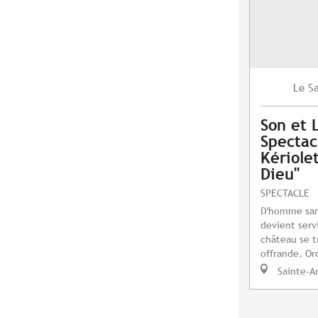
S
Le
Son et 
Spectac
Kériole
Dieu"
SPECTACLE
D'homme sans 
devient serv
château se t
offrande. Or
Sainte-A