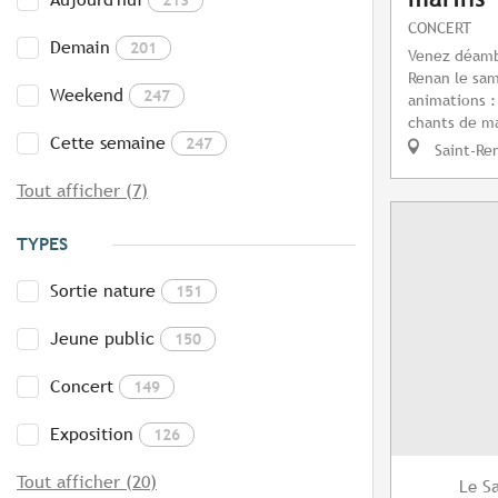
CONCERT
Demain
201
Venez déamb
Renan le sam
Weekend
247
animations :
chants de ma
Cette semaine
247
Saint-Re
Tout afficher (7)
TYPES
Sortie nature
151
Jeune public
150
Concert
149
Exposition
126
Tout afficher (20)
S
Le