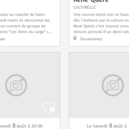
CULTURELLE
uler au marché de Saint-
Une oeuvre entre mer et huma
edi matin et découvrez les
dès l’enfance par la culture m
 un concert du groupe de
René Quéré s’est imposé com
rins "Les Vents du Large" s...
témoin pictural d’un demi-sièc
nan
Douarnenez
8
8
amedi
Août
à 20:00
Samedi
Août
à 
Le