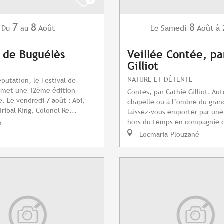
7
8
8
Août
Samedi
Août
à 
Du
au
Le
l de Buguélès
Veillée Contée, pa
Gilliot
NATURE ET DÉTENTE
éputation, le Festival de
omet une 12ème édition
Contes, par Cathie Gilliot. Aut
e. Le vendredi 7 août : Abi,
chapelle ou à l’ombre du gran
Tribal King, Colonel Re...
laissez-vous emporter par un
hors du temps en compagnie d
n
Locmaria-Plouzané