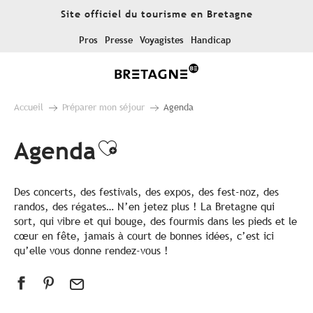
Aller
Site officiel du tourisme en Bretagne
au
contenu
Pros
Presse
Voyagistes
Handicap
principal
Accueil
Préparer mon séjour
Agenda
Agenda
Ajouter aux favoris
Des concerts, des festivals, des expos, des fest-noz, des
randos, des régates… N’en jetez plus ! La Bretagne qui
sort, qui vibre et qui bouge, des fourmis dans les pieds et le
cœur en fête, jamais à court de bonnes idées, c’est ici
qu’elle vous donne rendez-vous !