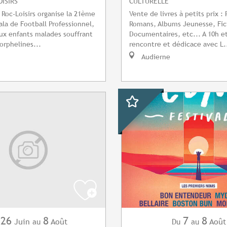
OISIRS
CULTURELLE
n Roc-Loisirs organise la 21ème
Vente de livres à petits prix : 
ala de Football Professionnel,
Romans, Albums Jeunesse, Fic
ux enfants malades souffrant
Documentaires, etc... A 10h et
orphelines...
rencontre et dédicace avec L.
Audierne
26
8
7
8
Juin
Août
Août
au
Du
au