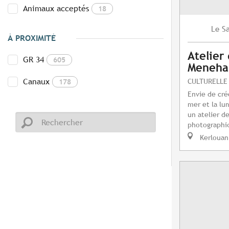
Animaux acceptés
18
S
Le
À PROXIMITÉ
Atelier
GR 34
605
Meneh
Canaux
CULTURELLE
178
Envie de cré
mer et la lu
un atelier d
photographiq
Kerlouan