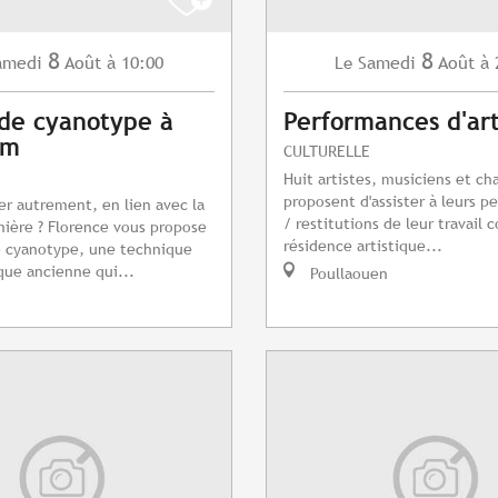
8
8
amedi
Août
à 10:00
Samedi
Août
à 
Le
 de cyanotype à
Performances d'art
am
CULTURELLE
Huit artistes, musiciens et ch
proposent d'assister à leurs 
er autrement, en lien avec la
/ restitutions de leur travail c
mière ? Florence vous propose
résidence artistique...
e cyanotype, une technique
ue ancienne qui...
Poullaouen