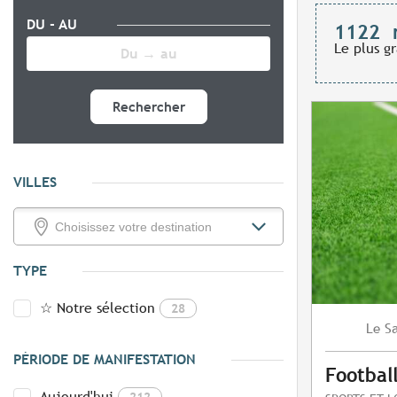
DU - AU
1122
Le plus g
Rechercher
VILLES
TYPE
☆ Notre sélection
28
S
Le
PÉRIODE DE MANIFESTATION
Footbal
Aujourd'hui
212