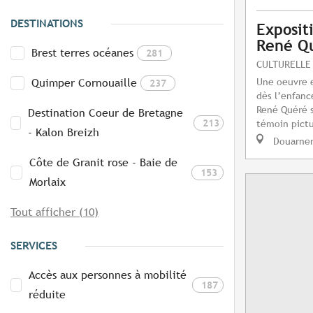
DESTINATIONS
Exposit
René Q
Brest terres océanes
281
CULTURELLE
Une oeuvre 
Quimper Cornouaille
237
dès l’enfanc
René Quéré 
Destination Coeur de Bretagne
213
témoin pictu
- Kalon Breizh
Douarne
Côte de Granit rose - Baie de
153
Morlaix
Tout afficher (10)
SERVICES
Accès aux personnes à mobilité
187
réduite