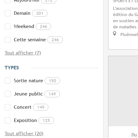
SPORTS ET L
L'associatio
Demain
201
édition du G
en soutien a
Weekend
246
de maladies 
Ploërmel
Cette semaine
246
Tout afficher (7)
TYPES
Sortie nature
150
Jeune public
149
Concert
149
Exposition
125
Tout afficher (20)
Du