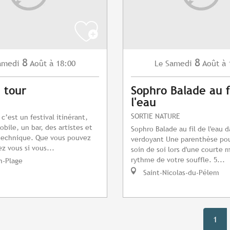
8
8
amedi
Août
à 18:00
Samedi
Août
à 
Le
 tour
Sophro Balade au f
l'eau
SORTIE NATURE
c’est un festival itinérant,
bile, un bar, des artistes et
Sophro Balade au fil de l'eau 
technique. Que vous pouvez
verdoyant Une parenthèse po
ez vous si vous...
soin de soi lors d'une courte 
rythme de votre souffle. 5...
n-Plage
Saint-Nicolas-du-Pélem
1