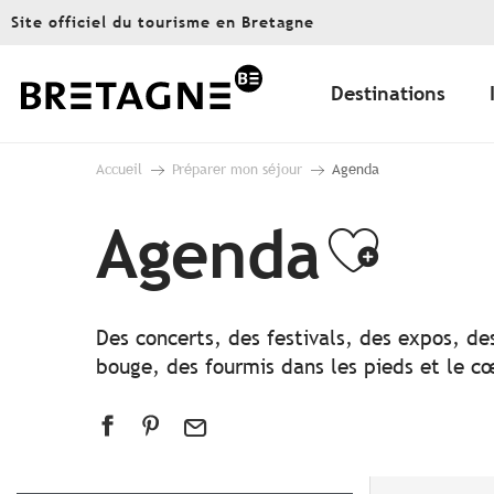
Aller
Site officiel du tourisme en Bretagne
au
contenu
principal
Destinations
Accueil
Préparer mon séjour
Agenda
Agenda
Ajout
Des concerts, des festivals, des expos, de
bouge, des fourmis dans les pieds et le cœ