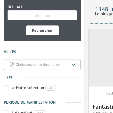
DU - AU
1148
Le plus g
Rechercher
VILLES
TYPE
☆ Notre sélection
28
J
Le
PÉRIODE DE MANIFESTATION
Fantast
Aujourd'hui
244