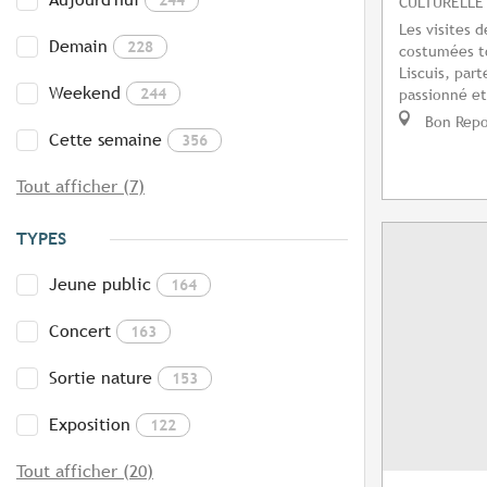
CULTURELLE
Les visites d
Demain
228
costumées to
Liscuis, par
Weekend
244
passionné et
Bon Repo
Cette semaine
356
Tout afficher (7)
TYPES
Jeune public
164
Concert
163
Sortie nature
153
Exposition
122
Tout afficher (20)