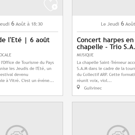
6
6
eudi
Août
à 18:30
Jeudi
Aoû
Le
de l'Eté | 6 août
Concert harpes en
chapelle - Trio S.A
LOCALE
MUSIQUE
 l'Office de Tourisme du Pays
La chapelle Saint-Trémeur accu
nise les Jeudis de l'Eté, un
S.A.M dans le cadre de la tour
estival devenu
du Collectif ARP. Cette format
le à Vitré. C'est un événe...
réunit voix, viol...
Guilvinec