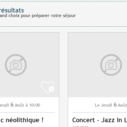
résultats
rand choix pour préparer votre séjour
6
6
eudi
Août
à 10:00
Jeudi
Aoû
Le
ic néolithique !
Concert - Jazz In 