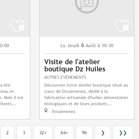
6
0:00
Jeudi
Août
à 10:30
Le
Visite de l'atelier
boutique Dz Huiles
AUTRES EVÈNEMENTS
 a été
Découvrez notre atelier-boutique situé au
teau et
cœur de Douarnenez, dédié à la
 Mais il est
fabrication artisanale d'huiles alimentaires
itants...
biologiques et de leurs produits...
Douarnenez
2
3
32+
64+
96
❯
❯❯