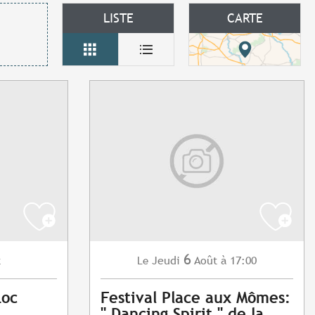
LISTE
CARTE
6
t
Jeudi
Août
à 17:00
Le
Loc
Festival Place aux Mômes:
" Dancing Spirit " de la