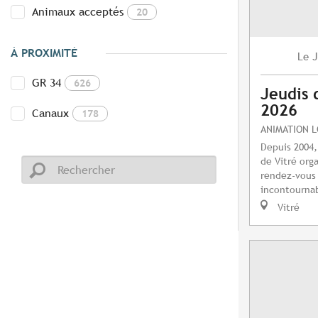
Animaux acceptés
20
À PROXIMITÉ
J
Le
GR 34
626
Jeudis 
2026
Canaux
178
ANIMATION 
Depuis 2004,
de Vitré orga
rendez-vous 
incontournab
Vitré