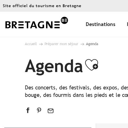
Aller
Site officiel du tourisme en Bretagne
au
contenu
principal
Destinations
Accueil
Préparer mon séjour
Agenda
Agenda
Ajout
Des concerts, des festivals, des expos, de
bouge, des fourmis dans les pieds et le cœ