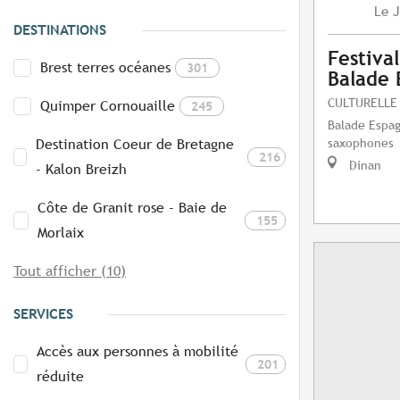
J
Le
DESTINATIONS
Festival
Brest terres océanes
301
Balade 
CULTURELLE
Quimper Cornouaille
245
Balade Espag
saxophones
Destination Coeur de Bretagne
216
Dinan
- Kalon Breizh
Côte de Granit rose - Baie de
155
Morlaix
Tout afficher (10)
SERVICES
Accès aux personnes à mobilité
201
réduite