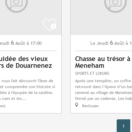
6
6
eudi
Août
à 17:00
Jeudi
Août
à 1
Le
guidée des vieux
Chasse au trésor à
rs de Douarnenez
Meneham
SPORTS ET LOISIRS
 vous fait découvrir l'âme de
Après une tempête, un coffre
t comprendre son histoire si
retrouvé dans l’épave d’un ba
iée à l'épopée de la sardine.
ramené au village de Meneham.
 rues et les...
fermé par un cadenas. Les hab
nez
Kerlouan
1