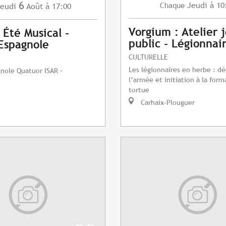
6
Jeudi
à 10
Chaque
eudi
Août
à 17:00
Vorgium : Atelier 
 Été Musical -
public - Légionnai
Espagnole
CULTURELLE
Les légionnaires en herbe : d
nole Quatuor ISAR –
l’armée et initiation à la form
tortue
Carhaix-Plouguer