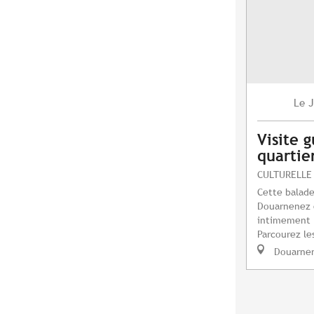
J
Le
Visite 
quartie
CULTURELLE
Cette balade
Douarnenez e
intimement l
Parcourez les
Douarne