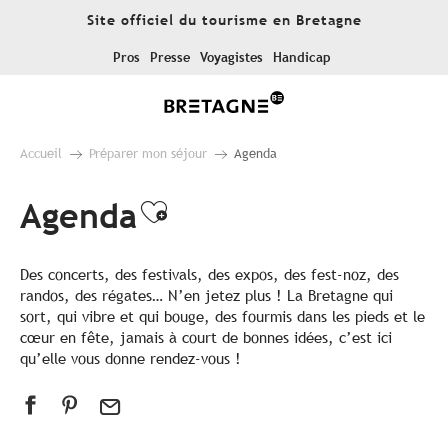
Aller
Site officiel du tourisme en Bretagne
au
contenu
Pros
Presse
Voyagistes
Handicap
principal
Accueil
Préparer mon séjour
Agenda
Agenda
Ajouter aux favoris
Des concerts, des festivals, des expos, des fest-noz, des
randos, des régates… N’en jetez plus ! La Bretagne qui
sort, qui vibre et qui bouge, des fourmis dans les pieds et le
cœur en fête, jamais à court de bonnes idées, c’est ici
qu’elle vous donne rendez-vous !