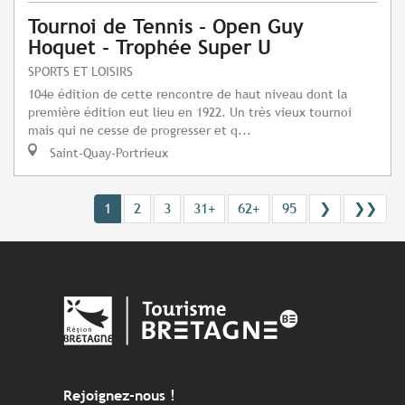
Tournoi de Tennis - Open Guy
Hoquet - Trophée Super U
SPORTS ET LOISIRS
104e édition de cette rencontre de haut niveau dont la
première édition eut lieu en 1922. Un très vieux tournoi
mais qui ne cesse de progresser et q...
Saint-Quay-Portrieux
1
2
3
31+
62+
95
❯
❯❯
Rejoignez-nous !