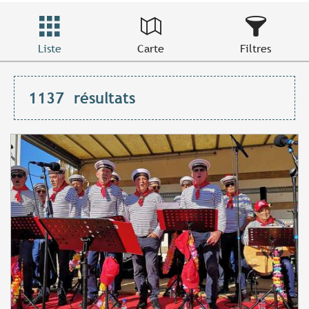
Liste
Carte
Filtres
1137
résultats