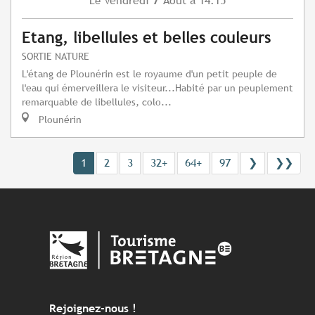
Vendredi
Août
à 14:15
Le
Etang, libellules et belles couleurs
SORTIE NATURE
L'étang de Plounérin est le royaume d'un petit peuple de
l'eau qui émerveillera le visiteur...Habité par un peuplement
remarquable de libellules, colo...
Plounérin
1
2
3
32+
64+
97
❯
❯❯
Rejoignez-nous !