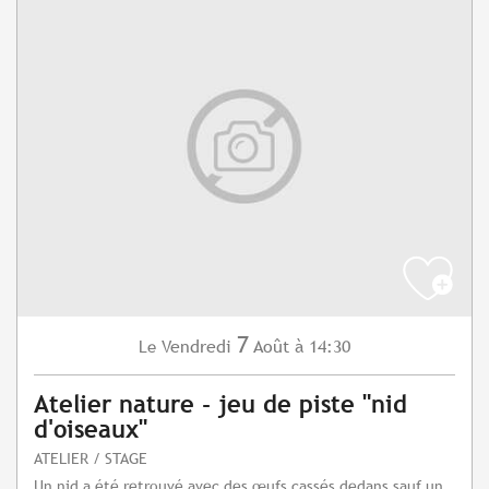
7
Vendredi
Août
à 14:30
Le
Atelier nature - jeu de piste "nid
d'oiseaux"
ATELIER / STAGE
Un nid a été retrouvé avec des œufs cassés dedans sauf un