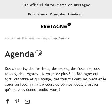
Aller
Site officiel du tourisme en Bretagne
au
contenu
Pros
Presse
Voyagistes
Handicap
principal
Accueil
Préparer mon séjour
Agenda
Agenda
Ajouter aux favoris
Des concerts, des festivals, des expos, des fest-noz, des
randos, des régates… N’en jetez plus ! La Bretagne qui
sort, qui vibre et qui bouge, des fourmis dans les pieds et le
cœur en fête, jamais à court de bonnes idées, c’est ici
qu’elle vous donne rendez-vous !