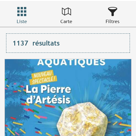
Liste
Carte
Filtres
1137
résultats