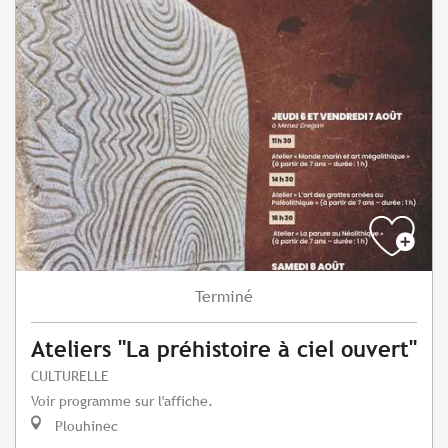
Terminé
Ateliers "La préhistoire à ciel ouvert"
CULTURELLE
Voir programme sur l'affiche.
Plouhinec