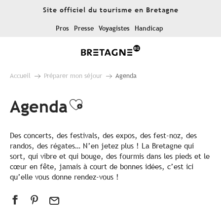
Aller
Site officiel du tourisme en Bretagne
au
contenu
Pros
Presse
Voyagistes
Handicap
principal
Accueil
Préparer mon séjour
Agenda
Agenda
Ajouter aux favoris
Des concerts, des festivals, des expos, des fest-noz, des
randos, des régates… N’en jetez plus ! La Bretagne qui
sort, qui vibre et qui bouge, des fourmis dans les pieds et le
cœur en fête, jamais à court de bonnes idées, c’est ici
qu’elle vous donne rendez-vous !