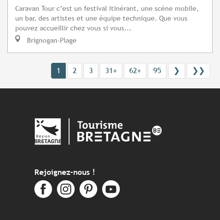
Caravan Tour c’est un festival itinérant, une scène mobile,
un bar, des artistes et une équipe technique. Que vous
pouvez accueillir chez vous si vous...
Brignogan-Plage
1
2
3
31+
62+
95
❯
❯❯
Rejoignez-nous !