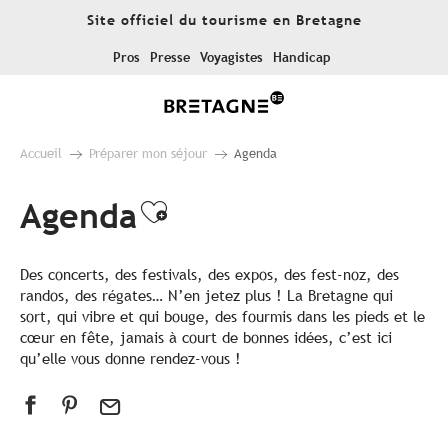
Aller
Site officiel du tourisme en Bretagne
au
contenu
Pros
Presse
Voyagistes
Handicap
principal
Accueil
Préparer mon séjour
Agenda
Agenda
Ajouter aux favoris
Des concerts, des festivals, des expos, des fest-noz, des
randos, des régates… N’en jetez plus ! La Bretagne qui
sort, qui vibre et qui bouge, des fourmis dans les pieds et le
cœur en fête, jamais à court de bonnes idées, c’est ici
qu’elle vous donne rendez-vous !