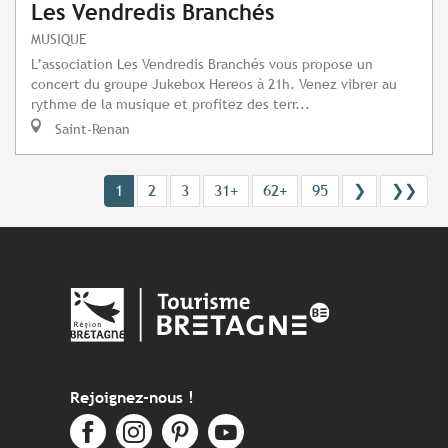
Les Vendredis Branchés
MUSIQUE
L’association Les Vendredis Branchés vous propose un
concert du groupe Jukebox Hereos à 21h. Venez vibrer au
rythme de la musique et profitez des terr...
Saint-Renan
1
2
3
31+
62+
95
❯
❯❯
Rejoignez-nous !