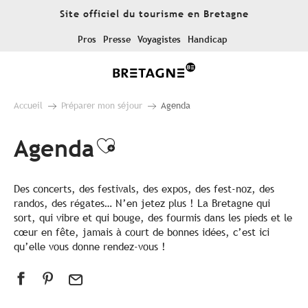
Aller
Site officiel du tourisme en Bretagne
au
contenu
Pros
Presse
Voyagistes
Handicap
principal
Accueil
Préparer mon séjour
Agenda
Agenda
Ajouter aux favoris
Des concerts, des festivals, des expos, des fest-noz, des
randos, des régates… N’en jetez plus ! La Bretagne qui
sort, qui vibre et qui bouge, des fourmis dans les pieds et le
cœur en fête, jamais à court de bonnes idées, c’est ici
qu’elle vous donne rendez-vous !