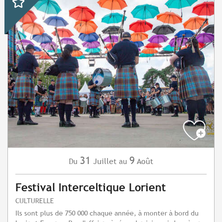
31
9
Juillet
Août
Du
au
Festival Interceltique Lorient
CULTURELLE
Ils sont plus de 750 000 chaque année, à monter à bord du