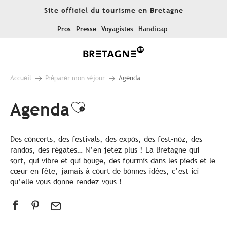
Aller
Site officiel du tourisme en Bretagne
au
contenu
Pros
Presse
Voyagistes
Handicap
principal
Accueil
Préparer mon séjour
Agenda
Agenda
Ajouter aux favoris
Des concerts, des festivals, des expos, des fest-noz, des
randos, des régates… N’en jetez plus ! La Bretagne qui
sort, qui vibre et qui bouge, des fourmis dans les pieds et le
cœur en fête, jamais à court de bonnes idées, c’est ici
qu’elle vous donne rendez-vous !