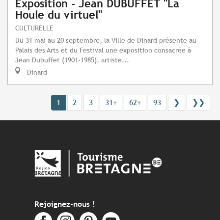
Exposition - Jean DUBUFFET "La
Houle du virtuel"
CULTURELLE
Du 31 mai au 20 septembre, la Ville de Dinard présente au
Palais des Arts et du Festival une exposition consacrée à
Jean Dubuffet (1901-1985), artiste...
Dinard
1
2
3
31+
62+
93
❯
❯❯
Rejoignez-nous !