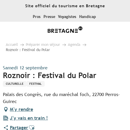
Aller
Site officiel du tourisme en Bretagne
au
contenu
Pros
Presse
Voyagistes
Handicap
principal
Accueil
Préparer mon séjour
Agenda
Roznoir : Festival du Polar
Samedi 12 septembre
Roznoir : Festival du Polar
CULTURELLE
FESTIVAL
Palais des Congrès, rue du maréchal foch, 22700 Perros-
Guirec
M'y rendre
J'y vais en train !
Ajouter aux favoris
Partager