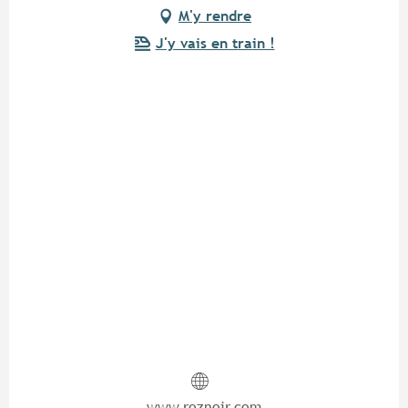
M'y rendre
J'y vais en train !
www.roznoir.com