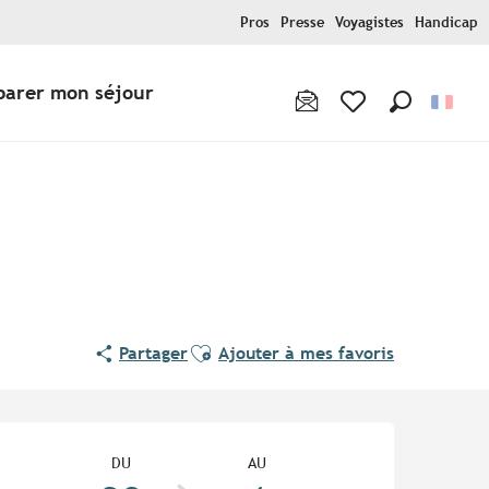
Pros
Presse
Voyagistes
Handicap
parer mon séjour
Recherche
Voir les favoris
Ajouter aux favoris
Partager
Ajouter à mes favoris
Ouverture et coordonnées
DU
AU