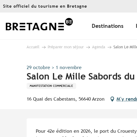
Aller
Site officiel du tourisme en Bretagne
au
contenu
principal
Destinations
Accueil
Préparer mon séjour
Agenda
Salon Le Mill
29 octobre > 1 novembre
Salon Le Mille Sabords du
MANIFESTATION COMMERCIALE
16 Quai des Cabestans, 56640 Arzon
M'y rend
Description
Pour 42e édition en 2026, le port du Crouesty