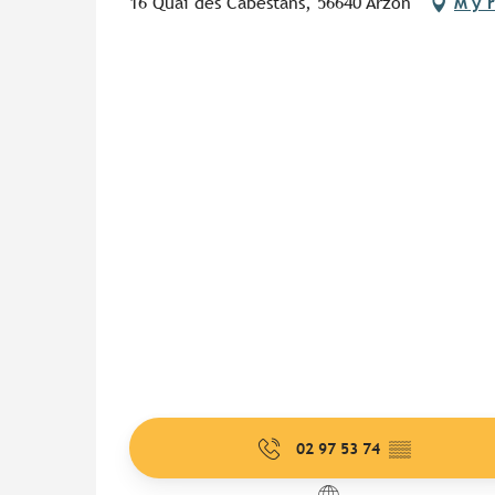
16 Quai des Cabestans, 56640 Arzon
M'y 
02 97 53 74
▒▒