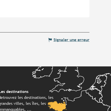
Signaler une erreur
Les destinations
Retrouvez les destinations, les
grandes villes, les îles, les
immanquables, ...