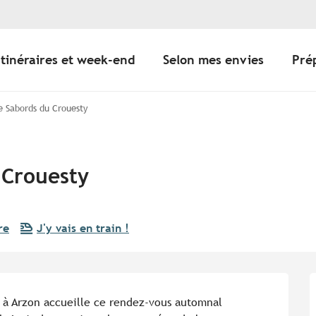
Itinéraires et week-end
Selon mes envies
Pré
e Sabords du Crouesty
 Crouesty
re
J'y vais en train !
 à Arzon accueille ce rendez-vous automnal 