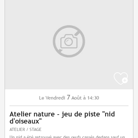
7
Vendredi
Août
à 14:30
Le
Atelier nature - jeu de piste "nid
d'oiseaux"
ATELIER / STAGE
Un nid a été retrouvé avec des œufs cassés dedans sauf un