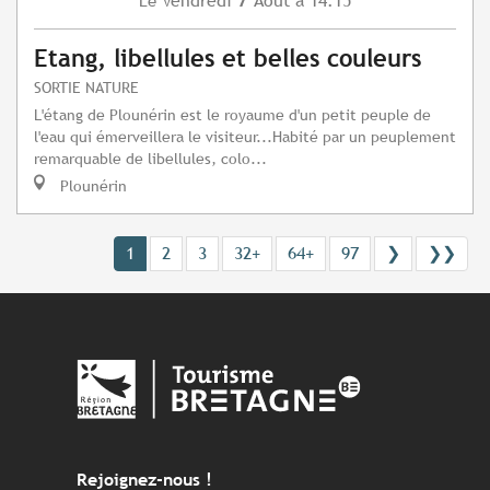
Vendredi
Août
à 14:15
Le
Etang, libellules et belles couleurs
SORTIE NATURE
L'étang de Plounérin est le royaume d'un petit peuple de
l'eau qui émerveillera le visiteur...Habité par un peuplement
remarquable de libellules, colo...
Plounérin
1
2
3
32+
64+
97
❯
❯❯
Rejoignez-nous !