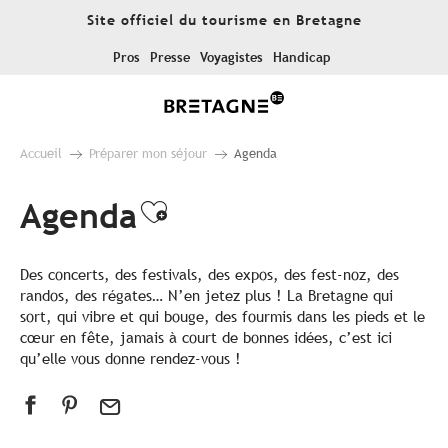
Aller
Site officiel du tourisme en Bretagne
au
contenu
Pros
Presse
Voyagistes
Handicap
principal
Accueil
Préparer mon séjour
Agenda
Agenda
Ajouter aux favoris
Des concerts, des festivals, des expos, des fest-noz, des
randos, des régates… N’en jetez plus ! La Bretagne qui
sort, qui vibre et qui bouge, des fourmis dans les pieds et le
cœur en fête, jamais à court de bonnes idées, c’est ici
qu’elle vous donne rendez-vous !