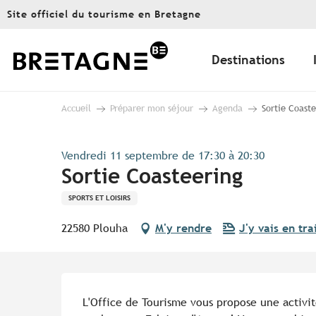
Aller
Site officiel du tourisme en Bretagne
au
contenu
principal
Destinations
Accueil
Préparer mon séjour
Agenda
Sortie Coast
Vendredi 11 septembre de 17:30 à 20:30
Sortie Coasteering
SPORTS ET LOISIRS
22580 Plouha
M'y rendre
J'y vais en tra
Description
L'Office de Tourisme vous propose une activité