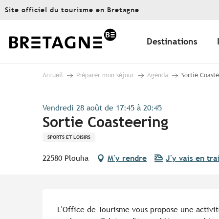
Aller
Site officiel du tourisme en Bretagne
au
contenu
principal
Destinations
Accueil
Préparer mon séjour
Agenda
Sortie Coast
Vendredi 28 août de 17:45 à 20:45
Sortie Coasteering
SPORTS ET LOISIRS
22580 Plouha
M'y rendre
J'y vais en tra
Description
L'Office de Tourisme vous propose une activité