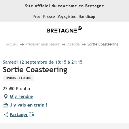
Aller
Site officiel du tourisme en Bretagne
au
contenu
Pros
Presse
Voyagistes
Handicap
principal
Accueil
Préparer mon séjour
Agenda
Sortie Coasteering
Samedi 12 septembre de 18:15 à 21:15
Sortie Coasteering
SPORTS ET LOISIRS
22580 Plouha
M'y rendre
J'y vais en train !
Ajouter aux favoris
Partager