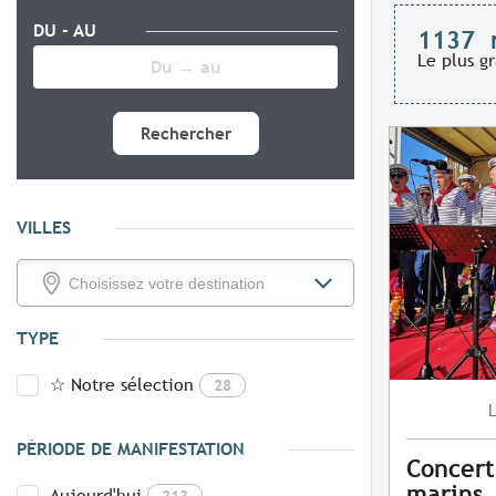
DU - AU
1137
Le plus g
Rechercher
VILLES
TYPE
☆ Notre sélection
28
PÉRIODE DE MANIFESTATION
Concert
marins
Aujourd'hui
213