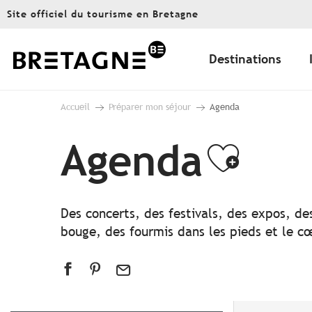
Aller
Site officiel du tourisme en Bretagne
au
contenu
principal
Destinations
Accueil
Préparer mon séjour
Agenda
Agenda
Ajout
Des concerts, des festivals, des expos, de
bouge, des fourmis dans les pieds et le cœ