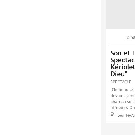
S
Le
Son et 
Spectac
Kériole
Dieu"
SPECTACLE
D'homme sans 
devient serv
château se t
offrande. Or
Sainte-A