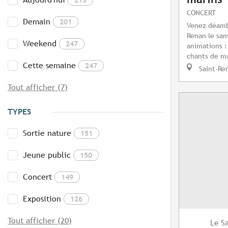
CONCERT
Demain
201
Venez déamb
Renan le sam
Weekend
247
animations :
chants de ma
Cette semaine
247
Saint-Re
Tout afficher (7)
TYPES
Sortie nature
151
Jeune public
150
Concert
149
Exposition
126
Tout afficher (20)
S
Le