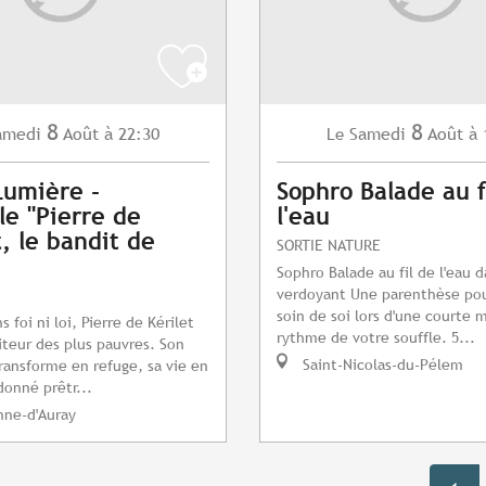
8
8
amedi
Août
à 22:30
Samedi
Août
à 
Le
Lumière -
Sophro Balade au f
le "Pierre de
l'eau
t, le bandit de
SORTIE NATURE
Sophro Balade au fil de l'eau 
verdoyant Une parenthèse po
soin de soi lors d'une courte 
foi ni loi, Pierre de Kérilet
rythme de votre souffle. 5...
iteur des plus pauvres. Son
Saint-Nicolas-du-Pélem
ransforme en refuge, sa vie en
donné prêtr...
nne-d'Auray