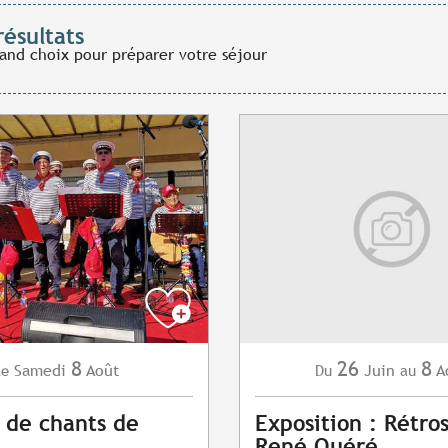
résultats
rand choix pour préparer votre séjour
8
26
8
Samedi
Août
Juin
A
Le
Du
au
 de chants de
Exposition : Rétro
René Quéré