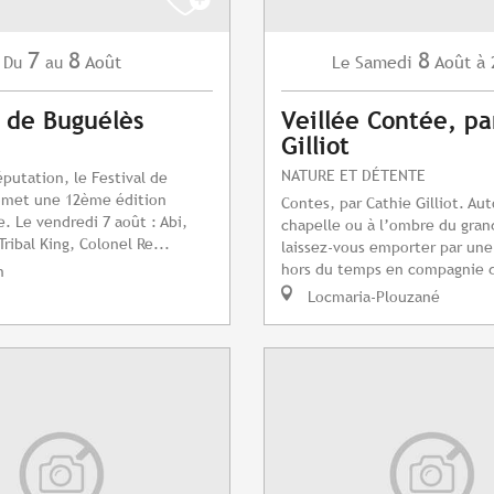
7
8
8
Août
Samedi
Août
à 
Du
au
Le
l de Buguélès
Veillée Contée, pa
Gilliot
NATURE ET DÉTENTE
éputation, le Festival de
omet une 12ème édition
Contes, par Cathie Gilliot. Aut
e. Le vendredi 7 août : Abi,
chapelle ou à l’ombre du gran
Tribal King, Colonel Re...
laissez-vous emporter par un
hors du temps en compagnie d
n
Locmaria-Plouzané