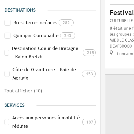
DESTINATIONS
Festiva
CULTURELLE
Brest terres océanes
282
Il était une 
les groupes
Quimper Cornouaille
243
MIDDLE CLA
DEAFBROOD /
Destination Coeur de Bretagne
215
Concarn
- Kalon Breizh
Côte de Granit rose - Baie de
153
Morlaix
Tout afficher (10)
SERVICES
Accès aux personnes à mobilité
187
réduite