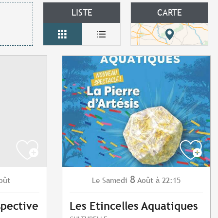
LISTE
CARTE
8
oût
Samedi
Août
à 22:15
Le
spective
Les Etincelles Aquatiques