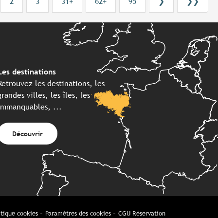
2
3
31+
62+
95
❯
❯❯
Les destinations
Retrouvez les destinations, les
grandes villes, les îles, les
immanquables, ...
Découvrir
itique cookies
Paramètres des cookies
CGU Réservation