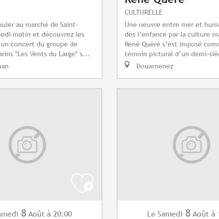
CULTURELLE
uler au marché de Saint-
Une oeuvre entre mer et huma
edi matin et découvrez les
dès l’enfance par la culture m
 un concert du groupe de
René Quéré s’est imposé com
rins "Les Vents du Large" s...
témoin pictural d’un demi-sièc
nan
Douarnenez
8
8
amedi
Août
à 20:00
Samedi
Août
à 
Le