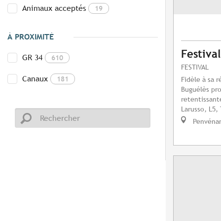
Animaux acceptés
19
À PROXIMITÉ
Festiva
GR 34
610
FESTIVAL
Canaux
181
Fidèle à sa r
Buguélès pr
retentissant
Larusso, L5, 
Penvéna