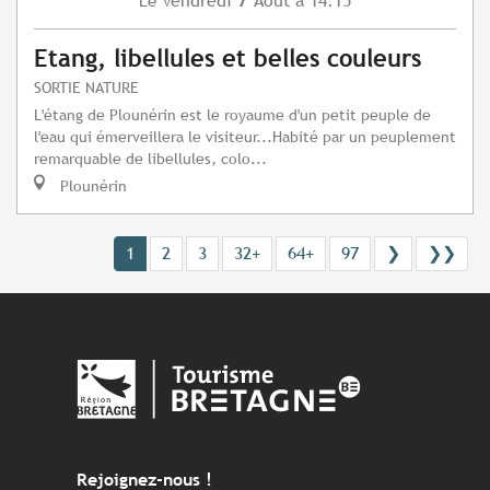
Vendredi
Août
à 14:15
Le
Etang, libellules et belles couleurs
SORTIE NATURE
L'étang de Plounérin est le royaume d'un petit peuple de
l'eau qui émerveillera le visiteur...Habité par un peuplement
remarquable de libellules, colo...
Plounérin
1
2
3
32+
64+
97
❯
❯❯
Rejoignez-nous !