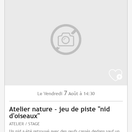
7
Vendredi
Août
à 14:30
Le
Atelier nature - jeu de piste "nid
d'oiseaux"
ATELIER / STAGE
Un nid a été retrouvé avec des œufs cassés dedans sauf un