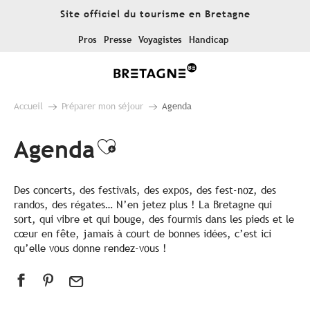
Aller
Site officiel du tourisme en Bretagne
au
contenu
Pros
Presse
Voyagistes
Handicap
principal
Accueil
Préparer mon séjour
Agenda
Agenda
Ajouter aux favoris
Des concerts, des festivals, des expos, des fest-noz, des
randos, des régates… N’en jetez plus ! La Bretagne qui
sort, qui vibre et qui bouge, des fourmis dans les pieds et le
cœur en fête, jamais à court de bonnes idées, c’est ici
qu’elle vous donne rendez-vous !