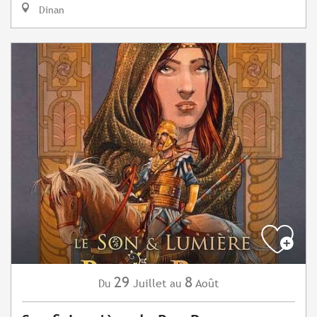
Dinan
29
8
Juillet
Août
Du
au