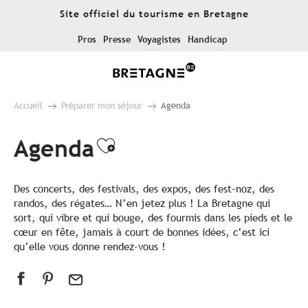
Aller
Site officiel du tourisme en Bretagne
au
contenu
Pros
Presse
Voyagistes
Handicap
principal
Accueil
Préparer mon séjour
Agenda
Agenda
Ajouter aux favoris
Des concerts, des festivals, des expos, des fest-noz, des
randos, des régates… N’en jetez plus ! La Bretagne qui
sort, qui vibre et qui bouge, des fourmis dans les pieds et le
cœur en fête, jamais à court de bonnes idées, c’est ici
qu’elle vous donne rendez-vous !