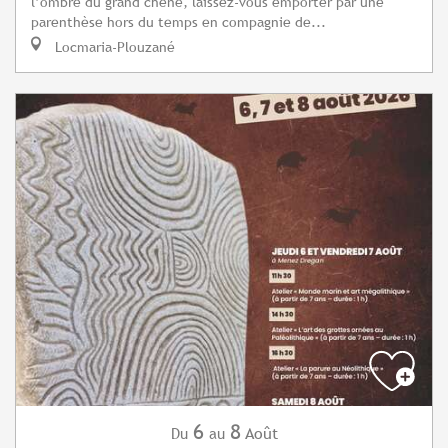
l’ombre du grand chêne, laissez-vous emporter par une
parenthèse hors du temps en compagnie de...
Locmaria-Plouzané
6
8
Août
Du
au