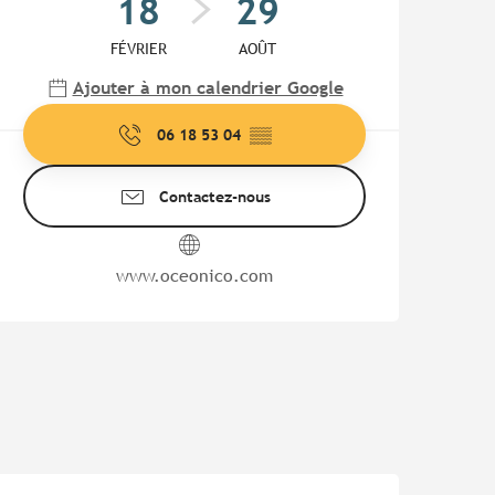
18
29
FÉVRIER
AOÛT
Ajouter à mon calendrier Google
06 18 53 04
▒▒
Contactez-nous
www.oceonico.com