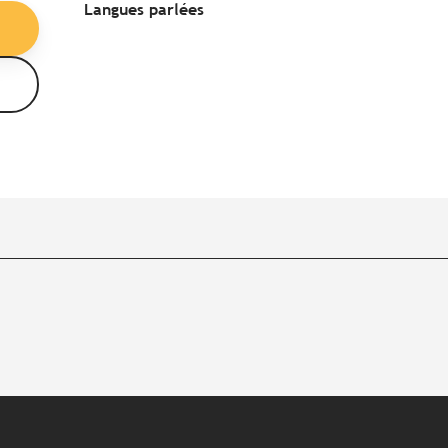
Langues parlées
Langues parlées