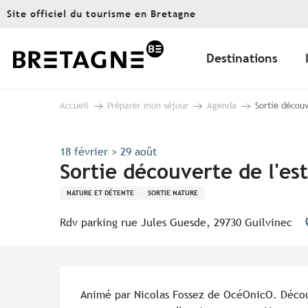
Aller
Site officiel du tourisme en Bretagne
au
contenu
principal
Destinations
Accueil
Préparer mon séjour
Agenda
Sortie découv
18 février > 29 août
Sortie découverte de l'es
NATURE ET DÉTENTE
SORTIE NATURE
Rdv parking rue Jules Guesde, 29730 Guilvinec
Description
Animé par Nicolas Fossez de OcéOnicO. Décou