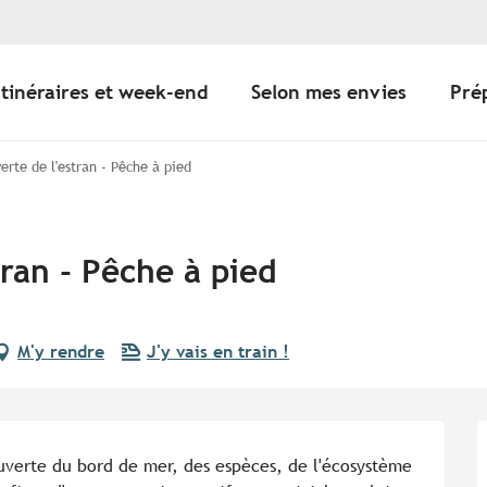
Itinéraires et week-end
Selon mes envies
Pré
erte de l'estran - Pêche à pied
tran - Pêche à pied
M'y rendre
J'y vais en train !
verte du bord de mer, des espèces, de l'écosystème 