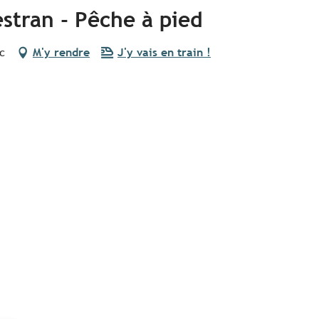
estran - Pêche à pied
c
M'y rendre
J'y vais en train !