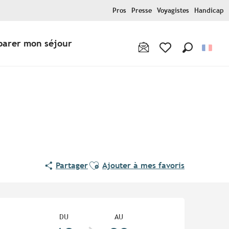
Pros
Presse
Voyagistes
Handicap
parer mon séjour
Recherche
Voir les favoris
Ajouter aux favoris
Partager
Ajouter à mes favoris
Ouverture et coordonnées
DU
AU