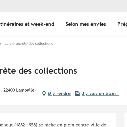
Itinéraires et week-end
Selon mes envies
Pré
e - La vie secrète des collections
crète des collections
, 22400 Lamballe-
M'y rendre
J'y vais en train !
heut (1882-1958) se niche en plein centre-ville de 