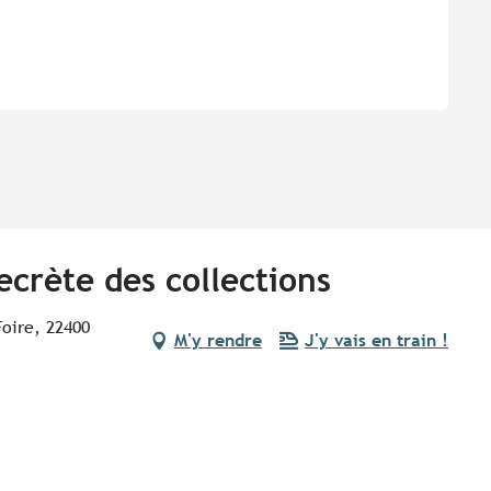
secrète des collections
oire, 22400
M'y rendre
J'y vais en train !