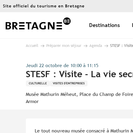
Aller
Site officiel du tourisme en Bretagne
au
contenu
principal
Destinations
Accueil
Préparer mon séjour
Agenda
STESF : Visit
Jeudi 22 octobre de 10:00 à 11:15
STESF : Visite - La vie se
CULTURELLE
VISITES D'ENTREPRISES
Musée Mathurin Méheut, Place du Champ de Foire
Armor
Description
Le tout nouveau musée consacré à Mathurin Mé