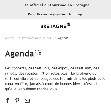
Aller
Site officiel du tourisme en Bretagne
au
contenu
Pros
Presse
Voyagistes
Handicap
principal
Accueil
Préparer mon séjour
Agenda
Agenda
Ajouter aux favoris
Des concerts, des festivals, des expos, des fest-noz, des
randos, des régates… N’en jetez plus ! La Bretagne qui
sort, qui vibre et qui bouge, des fourmis dans les pieds et le
cœur en fête, jamais à court de bonnes idées, c’est ici
qu’elle vous donne rendez-vous !