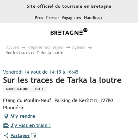
Aller
Site officiel du tourisme en Bretagne
au
contenu
Pros
Presse
Voyagistes
Handicap
principal
Accueil
Préparer mon séjour
Agenda
Sur les traces de Tarka la loutre
Vendredi 14 août de 14:15 à 16:45
Sur les traces de Tarka la loutre
SORTIE NATURE
VISITE
Etang du Moulin-Neuf, Parking de Kerliziri, 22780
Plounérin
M'y rendre
J'y vais en train !
Ajouter aux favoris
Partager