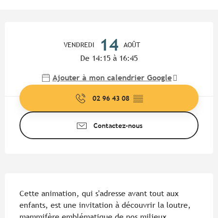
Ouverture et coordonnées
14
VENDREDI
AOÛT
De 14:15 à 16:45
Ajouter à mon calendrier Google
02 96 43 08
▒▒
Contactez-nous
Description
Cette animation, qui s'adresse avant tout aux 
enfants, est une invitation à découvrir la loutre, 
mammifère emblématique de nos milieux 