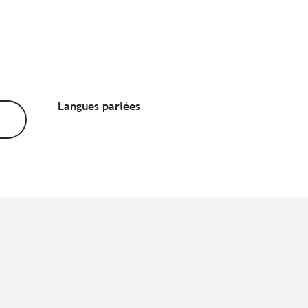
Langues parlées
Langues parlées