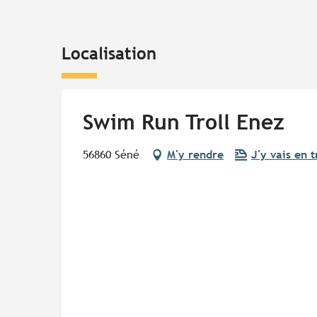
Localisation
Swim Run Troll Enez
56860 Séné
M'y rendre
J'y vais en t