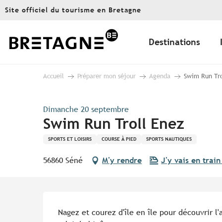
Aller
Site officiel du tourisme en Bretagne
au
contenu
principal
Destinations
Accueil
Préparer mon séjour
Agenda
Swim Run Tro
Dimanche 20 septembre
Swim Run Troll Enez
SPORTS ET LOISIRS
COURSE À PIED
SPORTS NAUTIQUES
56860 Séné
M'y rendre
J'y vais en train
Description
Nagez et courez d'île en île pour découvrir l