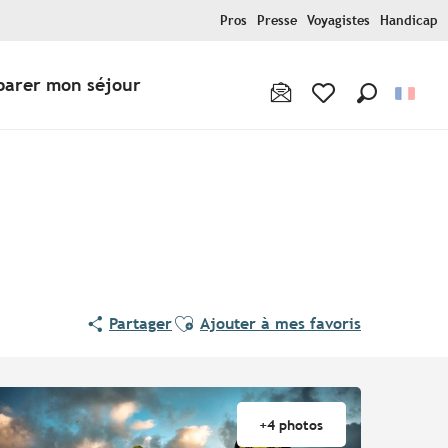
Pros
Presse
Voyagistes
Handicap
parer mon séjour
Recherche
Voir les favoris
Ajouter aux favoris
Partager
Ajouter à mes favoris
+4 photos