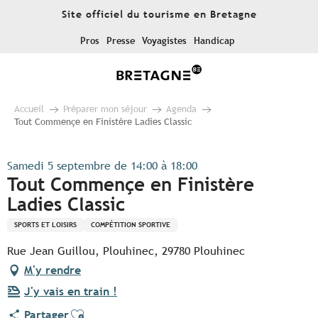
Aller
Site officiel du tourisme en Bretagne
au
contenu
Pros
Presse
Voyagistes
Handicap
principal
Accueil
Préparer mon séjour
Agenda
Tout Commençe en Finistère Ladies Classic
Samedi 5 septembre de 14:00 à 18:00
Tout Commençe en Finistère
Ladies Classic
SPORTS ET LOISIRS
COMPÉTITION SPORTIVE
Rue Jean Guillou, Plouhinec, 29780 Plouhinec
M'y rendre
J'y vais en train !
Ajouter aux favoris
Partager