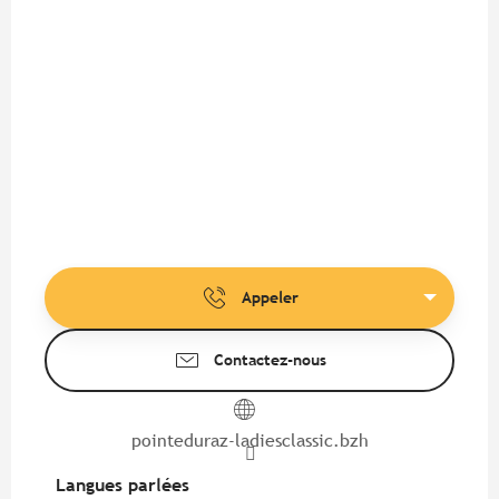
Appeler
Contactez-nous
pointeduraz-ladiesclassic.bzh
Langues parlées
Langues parlées