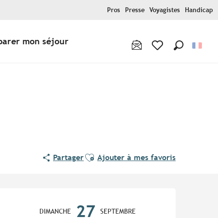
Pros
Presse
Voyagistes
Handicap
parer mon séjour
Recherche
Voir les favoris
Ajouter aux favoris
Partager
Ajouter à mes favoris
Ouverture et coordonnées
27
DIMANCHE
SEPTEMBRE