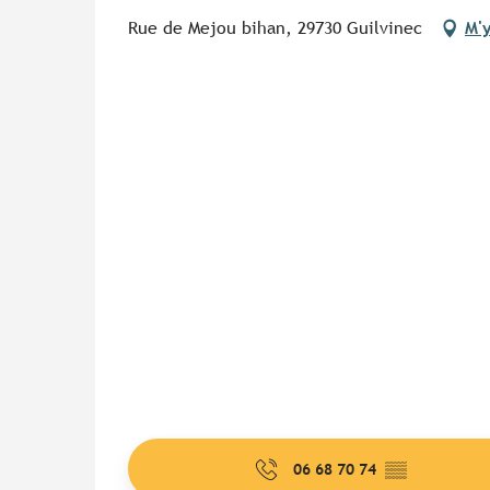
Rue de Mejou bihan, 29730 Guilvinec
M'
06 68 70 74
▒▒