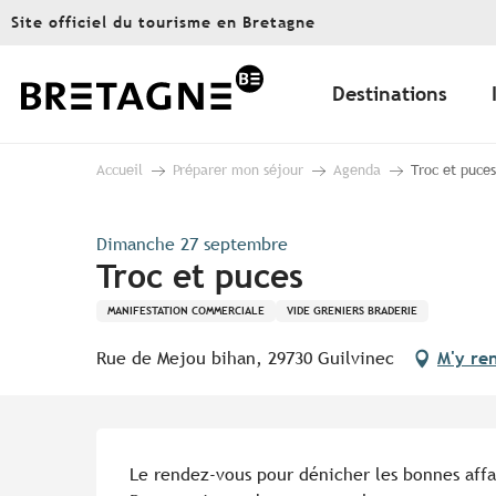
Aller
Site officiel du tourisme en Bretagne
au
contenu
principal
Destinations
Accueil
Préparer mon séjour
Agenda
Troc et puces
Dimanche 27 septembre
Troc et puces
MANIFESTATION COMMERCIALE
VIDE GRENIERS BRADERIE
Rue de Mejou bihan, 29730 Guilvinec
M'y re
Description
Le rendez-vous pour dénicher les bonnes affa