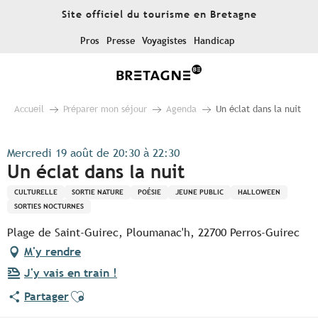
Aller
Site officiel du tourisme en Bretagne
au
contenu
Pros
Presse
Voyagistes
Handicap
principal
Accueil
Préparer mon séjour
Agenda
Un éclat dans la nuit
Mercredi 19 août de 20:30 à 22:30
Un éclat dans la nuit
CULTURELLE
SORTIE NATURE
POÉSIE
JEUNE PUBLIC
HALLOWEEN
SORTIES NOCTURNES
Plage de Saint-Guirec, Ploumanac'h, 22700 Perros-Guirec
M'y rendre
J'y vais en train !
Ajouter aux favoris
Partager