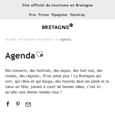
Aller
Site officiel du tourisme en Bretagne
au
contenu
Pros
Presse
Voyagistes
Handicap
principal
Accueil
Préparer mon séjour
Agenda
Agenda
Ajouter aux favoris
Des concerts, des festivals, des expos, des fest-noz, des
randos, des régates… N’en jetez plus ! La Bretagne qui
sort, qui vibre et qui bouge, des fourmis dans les pieds et le
cœur en fête, jamais à court de bonnes idées, c’est ici
qu’elle vous donne rendez-vous !