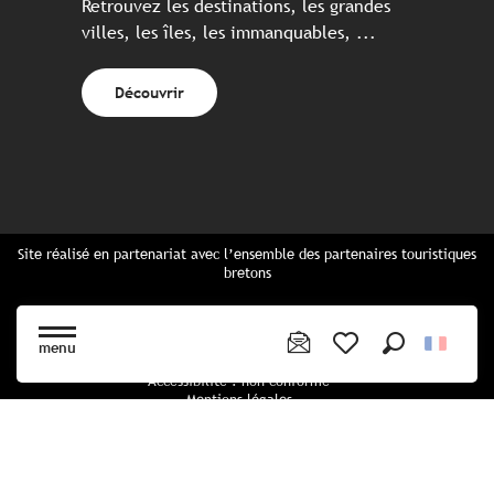
Retrouvez les destinations, les grandes
villes, les îles, les immanquables, ...
Découvrir
Site réalisé en partenariat avec l’ensemble des partenaires touristiques
bretons
Questions fréquentes
Cartes Bretagne & brochures
menu
Plan du site
Recherche
Voir les favoris
Accessibilité : non conforme
Mentions légales
Politique de confidentialité
Politique cookies
Paramètres des cookies
CGU Réservation