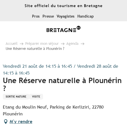
Aller
Site officiel du tourisme en Bretagne
au
contenu
Pros
Presse
Voyagistes
Handicap
principal
Accueil
Préparer mon séjour
Agenda
Une Réserve naturelle à Plounérin ?
Vendredi 21 août de 14:15 à 16:45 / Vendredi 28 août de
14:15 à 16:45
Une Réserve naturelle à Plounérin
?
SORTIE NATURE
VISITE
Etang du Moulin Neuf, Parking de Kerliziri, 22780
Plounérin
M'y rendre