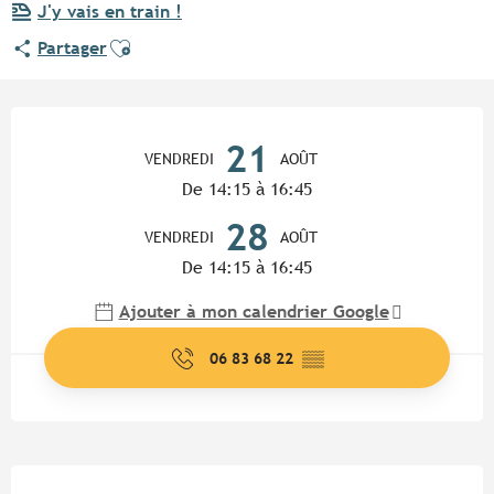
J'y vais en train !
Ajouter aux favoris
Partager
Ouverture et coordonnées
21
VENDREDI
AOÛT
De 14:15 à 16:45
28
VENDREDI
AOÛT
De 14:15 à 16:45
Ajouter à mon calendrier Google
06 83 68 22
▒▒
Description