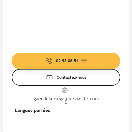
02 98 06 54
▒▒
Contactez-nous
gaecdekersegalou.wixsite.com
Langues parlées
Langues parlées