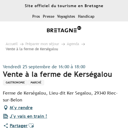
Aller
Site officiel du tourisme en Bretagne
au
contenu
Pros
Presse
Voyagistes
Handicap
principal
Accueil
Préparer mon séjour
Agenda
Vente à la ferme de Kerségalou
Vendredi 25 septembre de 16:00 à 18:00
Vente à la ferme de Kerségalou
GASTRONOMIE
MARCHÉ
Ferme de Kerségalou, Lieu-dit Ker Segalou, 29340 Riec-
sur-Belon
M'y rendre
J'y vais en train !
Ajouter aux favoris
Partager