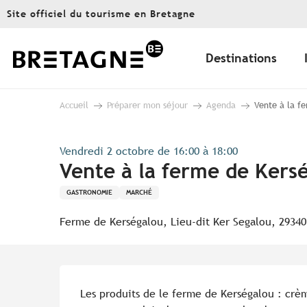
Aller
Site officiel du tourisme en Bretagne
au
contenu
principal
Destinations
Accueil
Préparer mon séjour
Agenda
Vente à la f
Vendredi 2 octobre de 16:00 à 18:00
Vente à la ferme de Kers
GASTRONOMIE
MARCHÉ
Ferme de Kerségalou, Lieu-dit Ker Segalou, 29340
Description
Les produits de le ferme de Kerségalou : crèm