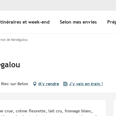
Itinéraires et week-end
Selon mes envies
Pré
erme de Kerségalou
égalou
 Riec-sur-Belon
M'y rendre
J'y vais en train !
e crue, crème fleurette, lait cru, fromage blanc, 