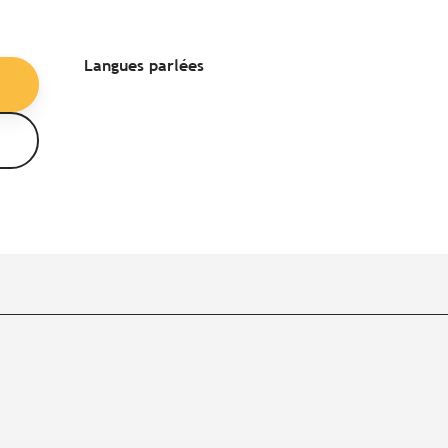
Langues parlées
Langues parlées