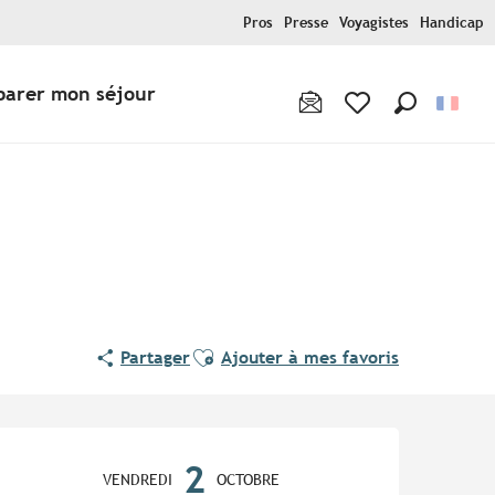
Pros
Presse
Voyagistes
Handicap
parer mon séjour
Recherche
Voir les favoris
Ajouter aux favoris
Partager
Ajouter à mes favoris
Ouverture et coordonnées
2
VENDREDI
OCTOBRE