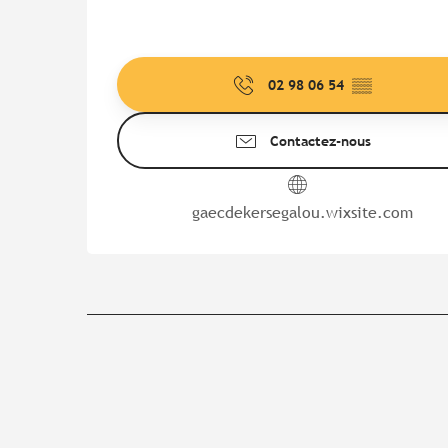
02 98 06 54
▒▒
Contactez-nous
gaecdekersegalou.wixsite.com