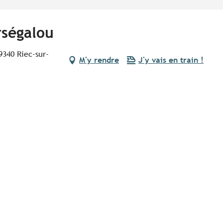
rségalou
9340 Riec-sur-
M'y rendre
J'y vais en train !