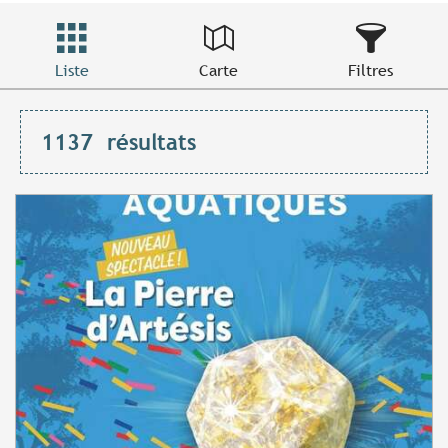
Liste
Carte
Filtres
1137
résultats