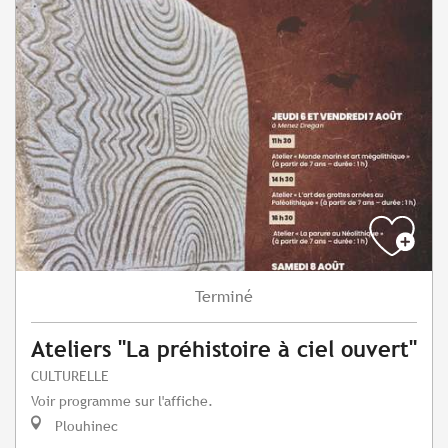
Terminé
Ateliers "La préhistoire à ciel ouvert"
CULTURELLE
Voir programme sur l'affiche.
Plouhinec