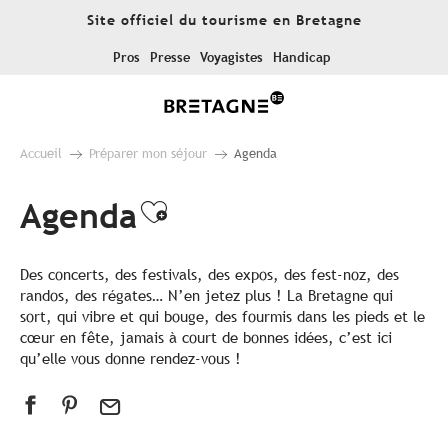
Aller
Site officiel du tourisme en Bretagne
au
contenu
Pros
Presse
Voyagistes
Handicap
principal
Accueil
Préparer mon séjour
Agenda
Agenda
Ajouter aux favoris
Des concerts, des festivals, des expos, des fest-noz, des
randos, des régates… N’en jetez plus ! La Bretagne qui
sort, qui vibre et qui bouge, des fourmis dans les pieds et le
cœur en fête, jamais à court de bonnes idées, c’est ici
qu’elle vous donne rendez-vous !