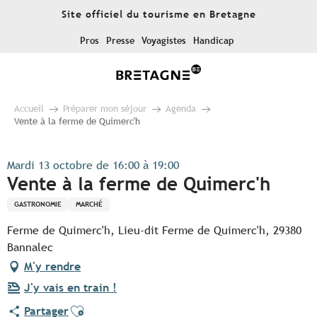
Aller
Site officiel du tourisme en Bretagne
au
contenu
Pros
Presse
Voyagistes
Handicap
principal
Accueil
Préparer mon séjour
Agenda
Vente à la ferme de Quimerc'h
Mardi 13 octobre de 16:00 à 19:00
Vente à la ferme de Quimerc'h
GASTRONOMIE
MARCHÉ
Ferme de Quimerc'h, Lieu-dit Ferme de Quimerc'h, 29380
Bannalec
M'y rendre
J'y vais en train !
Ajouter aux favoris
Partager