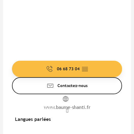
06 68 73 04
▒▒
Contactez-nous
www.baume-shanti.fr
Langues parlées
Langues parlées