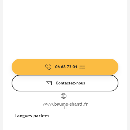
06 68 73 04
▒▒
Contactez-nous
www.baume-shanti.fr
Langues parlées
Langues parlées