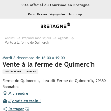
Aller
Site officiel du tourisme en Bretagne
au
contenu
Pros
Presse
Voyagistes
Handicap
principal
Accueil
Préparer mon séjour
Agenda
Vente à la ferme de Quimerc'h
Mardi 8 décembre de 16:00 à 19:00
Vente à la ferme de Quimerc'h
GASTRONOMIE
MARCHÉ
Ferme de Quimerc'h, Lieu-dit Ferme de Quimerc'h, 29380
Bannalec
M'y rendre
J'y vais en train !
Ajouter aux favoris
Partager