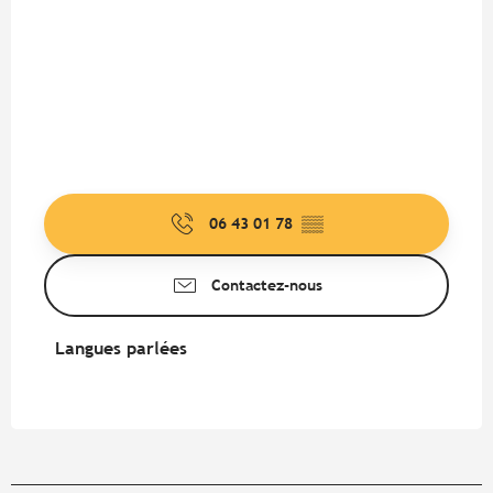
06 43 01 78
▒▒
Contactez-nous
Langues parlées
Langues parlées