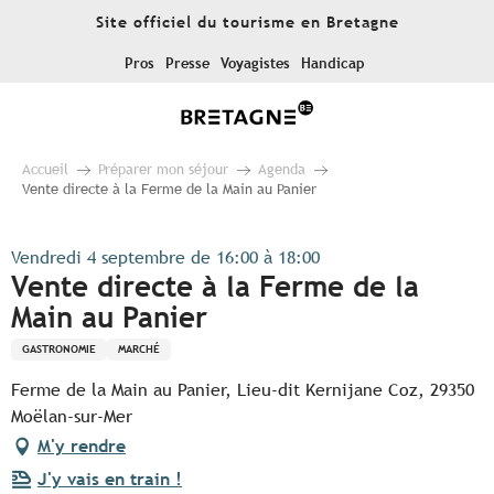
Aller
Site officiel du tourisme en Bretagne
au
contenu
Pros
Presse
Voyagistes
Handicap
principal
Accueil
Préparer mon séjour
Agenda
Vente directe à la Ferme de la Main au Panier
Vendredi 4 septembre de 16:00 à 18:00
Vente directe à la Ferme de la
Main au Panier
GASTRONOMIE
MARCHÉ
Ferme de la Main au Panier, Lieu-dit Kernijane Coz, 29350
Moëlan-sur-Mer
M'y rendre
J'y vais en train !