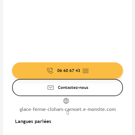
06 60 67 43
▒▒
Contactez-nous
glace-ferme-clohars-carnoet.e-monsite.com
Langues parlées
Langues parlées