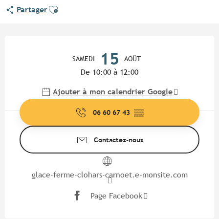
Ajouter aux favoris
Partager
Ouverture et coordonnées
15
SAMEDI
AOÛT
De 10:00 à 12:00
Ajouter à mon calendrier Google
06 60 67 43
▒▒
Contactez-nous
glace-ferme-clohars-carnoet.e-monsite.com
Page Facebook