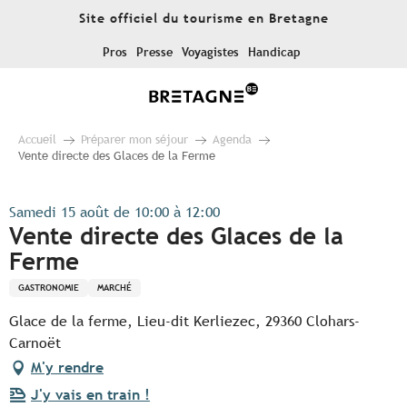
Aller
Site officiel du tourisme en Bretagne
au
contenu
Pros
Presse
Voyagistes
Handicap
principal
Accueil
Préparer mon séjour
Agenda
Vente directe des Glaces de la Ferme
Samedi 15 août de 10:00 à 12:00
Vente directe des Glaces de la
Ferme
GASTRONOMIE
MARCHÉ
Glace de la ferme, Lieu-dit Kerliezec, 29360 Clohars-
Carnoët
M'y rendre
J'y vais en train !