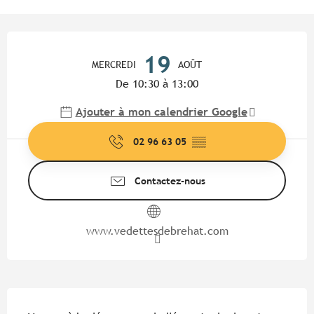
Ouverture et coordonnées
19
MERCREDI
AOÛT
De 10:30 à 13:00
Ajouter à mon calendrier Google
02 96 63 05
▒▒
Contactez-nous
www.vedettesdebrehat.com
Description