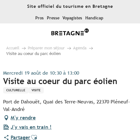
Aller
Site officiel du tourisme en Bretagne
au
contenu
Pros
Presse
Voyagistes
Handicap
principal
Accueil
Préparer mon séjour
Agenda
Visite au coeur du parc éolien
Mercredi 19 août de 10:30 à 13:00
Visite au coeur du parc éolien
CULTURELLE
VISITE
Port de Dahouët, Quai des Terre-Neuvas, 22370 Pléneuf-
Val-André
M'y rendre
J'y vais en train !
Ajouter aux favoris
Partager