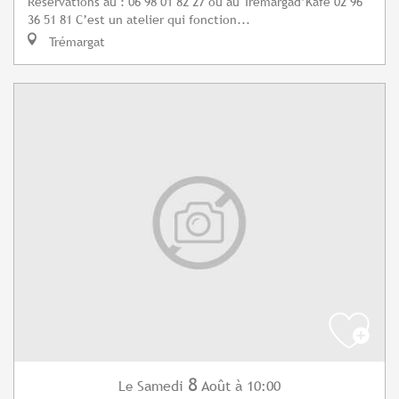
Réservations au : 06 98 01 82 27 ou au Tremargad’Kafe 02 96
36 51 81 C’est un atelier qui fonction...
Trémargat
8
Samedi
Août
à 10:00
Le