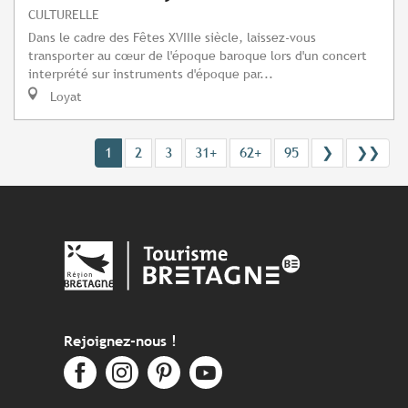
CULTURELLE
Dans le cadre des Fêtes XVIIIe siècle, laissez-vous
transporter au cœur de l'époque baroque lors d'un concert
interprété sur instruments d'époque par...
Loyat
1
2
3
31+
62+
95
❯
❯❯
Rejoignez-nous !