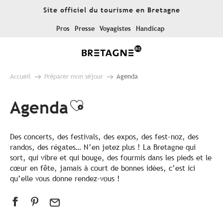
Aller
Site officiel du tourisme en Bretagne
au
contenu
Pros
Presse
Voyagistes
Handicap
principal
Accueil
Préparer mon séjour
Agenda
Agenda
Ajouter aux favoris
Des concerts, des festivals, des expos, des fest-noz, des
randos, des régates… N’en jetez plus ! La Bretagne qui
sort, qui vibre et qui bouge, des fourmis dans les pieds et le
cœur en fête, jamais à court de bonnes idées, c’est ici
qu’elle vous donne rendez-vous !