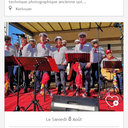
technique photographique ancienne qui...
Kerlouan
8
Samedi
Août
Le