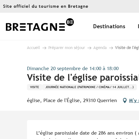
Aller
Site officiel du tourisme en Bretagne
au
contenu
principal
Destinations
Accueil
Préparer mon séjour
Agenda
Visite de l'é
Dimanche 20 septembre de 14:00 à 18:00
Visite de l'église paroiss
VISITE
JOURNÉE NATIONALE (PATRIMOINE / CINÉMA / 14 JUILLET...)
église, Place de l'Église, 29310 Querrien
M'y 
Description
L’église paroissiale date de 286 ans environ (