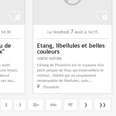
7
 14:30
Vendredi
Août
à 14:15
Le
eu de
Etang, libellules et belles
x"
couleurs
SORTIE NATURE
s œufs
L'étang de Plounérin est le royaume d'un
ore intact.
petit peuple de l'eau qui émerveillera le
’abord
visiteur...Habité par un peuplement
 ces œu...
remarquable de libellules, colo...
Plounérin
2
3
32+
64+
97
❯
❯❯