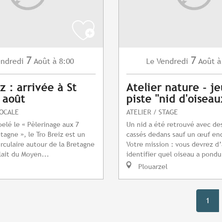
7
7
ndredi
Août
à 8:00
Vendredi
Août
à
Le
z : arrivée à St
Atelier nature - j
7 août
piste "nid d'oiseau
LOCALE
ATELIER / STAGE
pelé le « Pèlerinage aux 7
Un nid a été retrouvé avec de
tagne », le Tro Breiz est un
cassés dedans sauf un œuf enc
irculaire autour de la Bretagne
Votre mission : vous devrez d
lait du Moyen...
identifier quel oiseau a pondu
Plouarzel
1