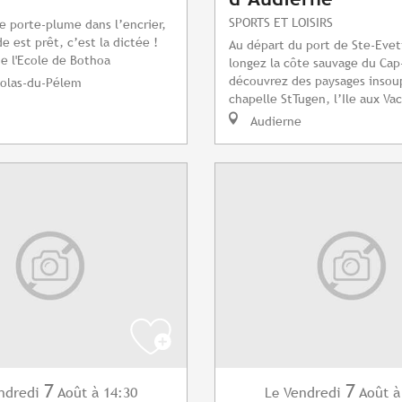
SPORTS ET LOISIRS
e porte-plume dans l’encrier,
e est prêt, c’est la dictée !
Au départ du port de Ste-Evet
e l'Ecole de Bothoa
longez la côte sauvage du Cap
découvrez des paysages insou
colas-du-Pélem
chapelle StTugen, l’Ile aux Vac
Audierne
7
7
ndredi
Août
à 14:30
Vendredi
Août
à
Le