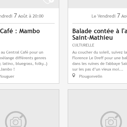
7
7
ndredi
Août
à 20:00
Vendredi
Ao
Le
 Café : Mambo
Balade contée à l
Saint-Mathieu
CULTURELLE
au Central Café pour un
Au coucher du soleil, suivez l
mélange différents genres
Florence Le Dreff pour une ba
, latino, bluegrass, folky..)
dans les ruines de l'abbaye Sa
 Jambo !
sur les pas d’un vieux moi...
Plouguer
Plougonvelin