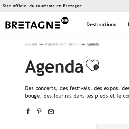
Aller
Site officiel du tourisme en Bretagne
au
contenu
principal
Destinations
Accueil
Préparer mon séjour
Agenda
Agenda
Ajout
Des concerts, des festivals, des expos, de
bouge, des fourmis dans les pieds et le cœ