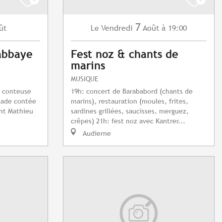
7
ût
Vendredi
Août
à 19:00
Le
'abbaye
Fest noz & chants de
marins
MUSIQUE
a conteuse
19h: concert de Barababord (chants de
lade contée
marins), restauration (moules, frites,
int Mathieu
sardines grillées, saucisses, merguez,
crêpes) 21h: fest noz avec Kantrer...
Audierne