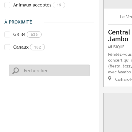
Animaux acceptés
19
Ve
Le
À PROXIMITÉ
Central
GR 34
626
Jambo
Canaux
MUSIQUE
182
Rendez-vous 
concert qui 
(fiesta, jazzy
avec Mambo
Carhaix-