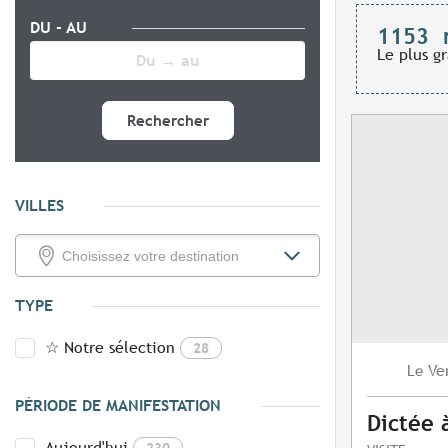
DU - AU
1153
Le plus g
Rechercher
VILLES
TYPE
☆ Notre sélection
28
Ve
Le
PÉRIODE DE MANIFESTATION
Dictée 
Aujourd'hui
230