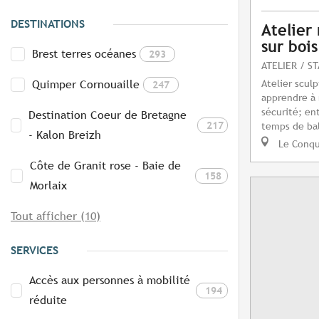
DESTINATIONS
Atelier
sur bois
Brest terres océanes
293
ATELIER / S
Atelier scul
Quimper Cornouaille
247
apprendre à
sécurité; en
Destination Coeur de Bretagne
217
temps de bal
- Kalon Breizh
Le Conq
Côte de Granit rose - Baie de
158
Morlaix
Tout afficher (10)
SERVICES
Accès aux personnes à mobilité
194
réduite